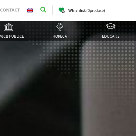
CONTACT
Whishlist
(
0
produse
)
VICII PUBLICE
HORECA
EDUCAȚIE