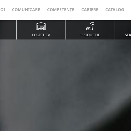
NOI
COMUNICARE
COMPETENȚE
CARIERE
CATALOG
E
LOGISTICĂ
PRODUCȚIE
SER