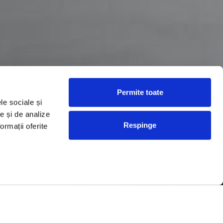
Permite toate
le sociale și
te și de analize
Respinge
ormații oferite