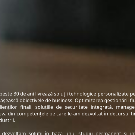
ste 30 de ani livrează soluții tehnologice personalizate pe
 depășească obiectivele de business. Optimizarea gestionării fl
enților finali, soluțiile de securitate integrată, manag
teva din competențele pe care le-am dezvoltat în decursul t
ustrii.
 dezvoltam soluții în baza unui studiu permanent și in