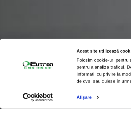
Acest site utilizează cook
Folosim cookie-uri pentru a 
pentru a analiza traficul. 
informații cu privire la mod
de dvs. sau culese în urma f
Afişare
Home
Competențe
CU CE VĂ PUTEM AJUTA?