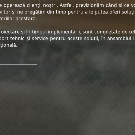
e operează clienții noștri. Astfel, previzionăm când și ce 
viitor și ne pregătim din timp pentru a le putea oferi soluți
eriilor acestora.
proiectare și în timpul implementării, sunt completate de ce
rt tehnic și service pentru aceste soluții, în ansamblul lo
țională.