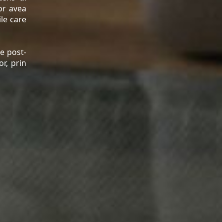
vor avea
ile care
le post-
r, prin