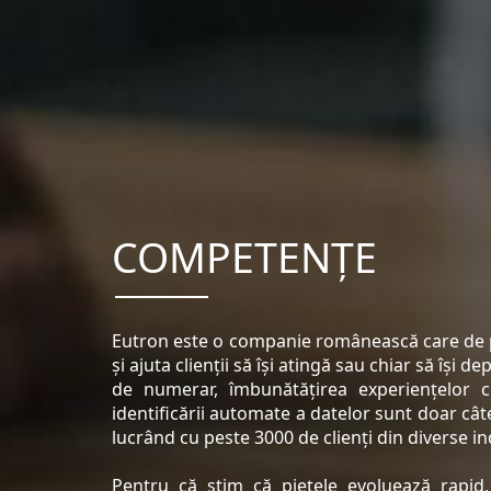
COMPETENȚE
Eutron este o companie românească care de pe
și ajuta clienții să își atingă sau chiar să își
de numerar, îmbunătățirea experiențelor cli
identificării automate a datelor sunt doar câ
lucrând cu peste 3000 de clienți din diverse ind
Pentru că știm că piețele evoluează rapid,