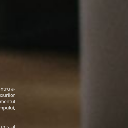
ntru a-
uxurilor
ementul
impului,
tens al