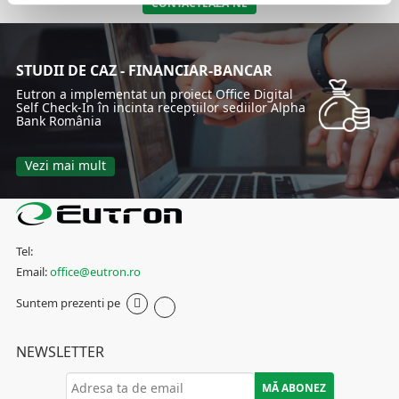
CONTACTEAZA-NE
STUDII DE CAZ - FINANCIAR-BANCAR
Eutron a implementat un proiect Office Digital
Self Check-In în incinta recepțiilor sediilor Alpha
Bank România
Vezi mai mult
Tel:
Email:
office@eutron.ro
Suntem prezenti pe
NEWSLETTER