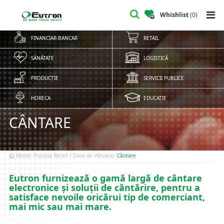
Whishlist
(
0
)
FINANCIAR-BANCAR
RETAIL
SĂNĂTATE
LOGISTICĂ
PRODUCȚIE
SERVICII PUBLICE
HORECA
EDUCAȚIE
CÂNTARE
Home
Procese Retail / Zona de Vânzare
Cântare
Eutron furnizează o gamă largă de cântare
electronice și soluții de cântărire, pentru a
satisface nevoile oricărui tip de comerciant,
mai mic sau mai mare.