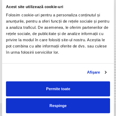
conform legislației în vigoare. Gama de soluții de cântărire
Acest site utilizează cookie-uri
cuprinde cântare de precizie, cu etichetare, cu afisaje pentru
client care oferă posibilitatea afișării unor mesaje
Folosim cookie-uri pentru a personaliza conținutul și
promoționale, etc.
anunțurile, pentru a oferi funcții de rețele sociale și pentru
a analiza traficul. De asemenea, le oferim partenerilor de
Catalog
rețele sociale, de publicitate și de analize informații cu
Veți găsi o parte din produsele din portofoliul nostru în
privire la modul în care folosiți site-ul nostru. Aceștia le
secțiunea Catalog, însă aceasta nu conține toată gama de
opțiuni. Înainte de a investi într-o soliuție de cântărire,
pot combina cu alte informații oferite de dvs. sau culese
discutați cu un consultant de vânzări avizat pentru a afla cu
în urma folosirii serviciilor lor.
exactitate de ce aveți nevoie, astfel încât să vă asigurați că
achiziționați soluția potrivită nevoilor Dumneavoastră.
Afişare
Catalog
Retail
Producție
Logistică
Horeca
Permite toate
Respinge
AI NEVOIE DE O SOLUTIE INTEGRATA SPECIFICA INDUSTRIEI TALE?