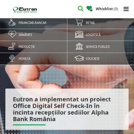
Whishlist
(
0
)
FINANCIAR-BANCAR
RETAIL
SĂNĂTATE
LOGISTICĂ
PRODUCȚIE
SERVICII PUBLICE
HORECA
EDUCAȚIE
Eutron a implementat un proiect
Office Digital Self Check-In în
incinta recepțiilor sediilor Alpha
Bank România