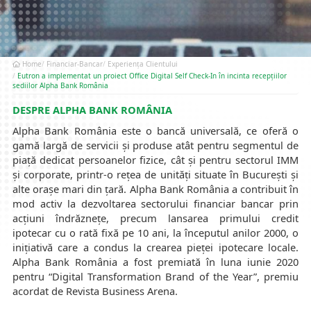
Home
Financiar-Bancar
Experiența Clientului
Eutron a implementat un proiect Office Digital Self Check-In în incinta recepțiilor
sediilor Alpha Bank România
DESPRE ALPHA BANK ROMÂNIA
Alpha Bank România este o bancă universală, ce oferă o
gamă largă de servicii și produse atât pentru segmentul de
piață dedicat persoanelor fizice, cât și pentru sectorul IMM
și corporate, printr-o rețea de unități situate în București și
alte orașe mari din țară. Alpha Bank România a contribuit în
mod activ la dezvoltarea sectorului financiar bancar prin
acțiuni îndrăznețe, precum lansarea primului credit
ipotecar cu o rată fixă pe 10 ani, la începutul anilor 2000, o
inițiativă care a condus la crearea pieței ipotecare locale.
Alpha Bank România a fost premiată în luna iunie 2020
pentru “Digital Transformation Brand of the Year”, premiu
acordat de Revista Business Arena.