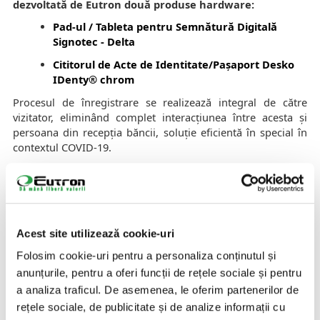
dezvoltată de Eutron două produse hardware:
Pad-ul / Tableta pentru Semnătură Digitală
Signotec - Delta
Cititorul de Acte de Identitate/Pașaport Desko
IDenty® chrom
Procesul de înregistrare se realizează integral de către
vizitator, eliminând complet interacțiunea între acesta și
persoana din recepția băncii, soluție eficientă în special în
contextul COVID-19.
PROBLEME REZOLVATE & AVANTAJE:
Reducerea timpului de înregistrare
Eliminarea erorilor de introducere
Acest site utilizează cookie-uri
Informarea vizitatorilor asupra Acordului GDPR și
Folosim cookie-uri pentru a personaliza conținutul și
Regulilor Anti-COVID-19
anunțurile, pentru a oferi funcții de rețele sociale și pentru
Asigurarea trasabilității vizitelor
a analiza traficul. De asemenea, le oferim partenerilor de
Creșterea satisfacției vizitatorilor
rețele sociale, de publicitate și de analize informații cu
Digitalizarea operațiunii de înregistrare a vizitatorilor