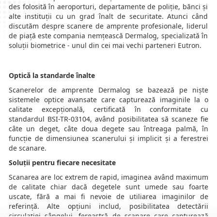
des folosită în aeroporturi, departamente de poliție, bănci și
alte instituții cu un grad înalt de securitate. Atunci când
discutăm despre scanere de amprente profesionale, liderul
de piață este compania nemțească Dermalog, specializată în
soluții biometrice - unul din cei mai vechi parteneri Eutron.
Optică la standarde înalte
Scanerelor de amprente Dermalog se bazează pe niște
s
istemele optice avansate care capturează imaginile la o
calitate excepțională, certificată în conformitate cu
standardul BSI-TR-03104, având posibilitatea să scaneze fie
câte un deget, câte doua degete sau întreaga palmă, în
funcție de dimensiunea scanerului și implicit și a ferestrei
de scanare.
Soluții pentru fiecare necesitate
Scanarea are loc extrem de rapid, imaginea având maximum
de calitate chiar dacă degetele sunt umede sau foarte
uscate, fără a mai fi nevoie de utiliarea imaginilor de
referință. Alte opțiuni includ, posibilitatea detectării
circulației sângelui, fereastră de scanare care capturează