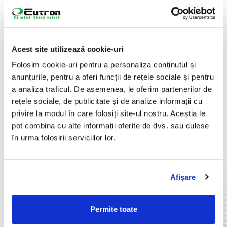
semnătura sau scanarea documentelor de identitate –
pașaport, carte de identitate, module automate de
segmentare a amprentelor, etc.
Despre Dermalog
Acest site utilizează cookie-uri
Cu o experiență de peste 20 de ani în domeniul soluțiilor
Folosim cookie-uri pentru a personaliza conținutul și
biometrice și o prezență în peste 20 de țări din Europa,
anunțurile, pentru a oferi funcții de rețele sociale și pentru
DERMALOG oferă o gamă completă de scanere pentru
a analiza traficul. De asemenea, le oferim partenerilor de
amprente digitale dedicate aplicațiilor guvernamentale
și bancare.
rețele sociale, de publicitate și de analize informații cu
privire la modul în care folosiți site-ul nostru. Aceștia le
Catalog
pot combina cu alte informații oferite de dvs. sau culese
Veți găsi o parte din produsele din portofoliul nostru în
în urma folosirii serviciilor lor.
secțiunea
Catalog
, însă aceasta nu conține toată gama de
opțiuni.
Înainte de a investi într-un scanner pentru
amprente digitale, discutați cu un consultant de
vânzări avizat pentru a afla cu exactitate de ce aveți nevoie,
Afişare
astfel încât să vă asigurați că achiziționați soluția potrivită
nevoilor dumneavoastră.
Permite toate
Catalog