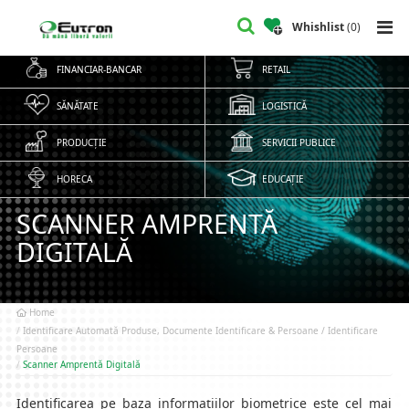
Whishlist
(
0
)
FINANCIAR-BANCAR
RETAIL
SĂNĂTATE
LOGISTICĂ
PRODUCȚIE
SERVICII PUBLICE
HORECA
EDUCAȚIE
SCANNER AMPRENTĂ
DIGITALĂ
Home
Identificare Automată Produse, Documente Identificare & Persoane / Identificare
Persoane
Scanner Amprentă Digitală
Identificarea pe baza informațiilor biometrice este cel mai