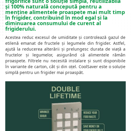
frigorifice sunt o soluție simplă, reutilizabilă
și 100% naturală concepută pentru a
menține alimentele proaspete mai mult timp
în frigider, contribuind în mod egal și la
diminuarea consumului de curent al
frigiderului.
Acestea reduc excesul de umiditate și controlează gazul de
etilenă emanat de fructele și legumele din frigider. Astfel,
ajută la reducerea alterării și prelungesc durata de viață a
fructelor și legumelor, asigurând că alimentele rămân
proaspete. Filtrele nu necesită instalare și sunt disponibile
în variante de carton, cât și din oțel. CoolSaver este o soluție
simplă pentru un frigider mai proaspăt.