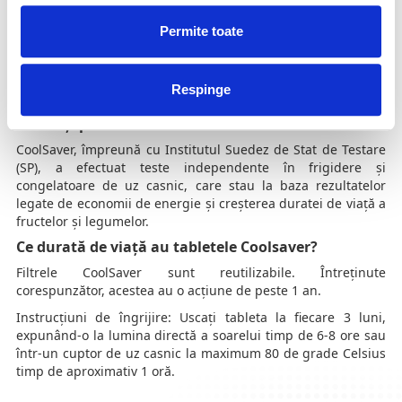
produsele dedicate absorbției umidității pentru
frigidere?
Permite toate
Mineralele CoolSaver acționează asupra moleculele de apă
la nivel chimic, împiedicând trecerea moleculelor de la
umiditate la condens. Acțiunea mineralelor se numește și
Respinge
filtrare moleculară.
Testat și produs în Suedia
CoolSaver, împreună cu Institutul Suedez de Stat de Testare
(SP), a efectuat teste independente în frigidere și
congelatoare de uz casnic, care stau la baza rezultatelor
legate de economii de energie și creșterea duratei de viață a
fructelor și legumelor.
Ce durată de viață au tabletele Coolsaver?
Filtrele CoolSaver sunt reutilizabile. Întreținute
corespunzător, acestea au o acțiune de peste 1 an.
Instrucțiuni de îngrijire: Uscați tableta la fiecare 3 luni,
expunând-o la lumina directă a soarelui timp de 6-8 ore sau
într-un cuptor de uz casnic la maximum 80 de grade Celsius
timp de aproximativ 1 oră.