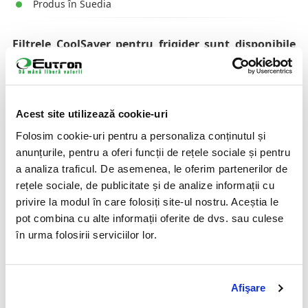
Produs în Suedia
Filtrele CoolSaver pentru frigider sunt disponibile
în două game:
Gama casnică CoolSaver pentru utilizarea rezidențială
-
vezi aici produsul
Gama profesională dedicată industriei alimentare, cu
Acest site utilizează cookie-uri
mai multe variante de dimenisune și capacitate -
vezi
aici produsele
Folosim cookie-uri pentru a personaliza conținutul și
Cum funcționează CoolSaver?
anunțurile, pentru a oferi funcții de rețele sociale și pentru
a analiza traficul. De asemenea, le oferim partenerilor de
Zeoliții, mineralele naturale din filtrele CoolSaver sunt
cunoscute pentru capacitatea de a absoarbe excesului
rețele sociale, de publicitate și de analize informații cu
de umiditate și de a neutraliza gazului de etilenă,
privire la modul în care folosiți site-ul nostru. Aceștia le
responsabil pentru supracoacerea fructelor și
pot combina cu alte informații oferite de dvs. sau culese
legumelor. Acest proces prelungește durata de
în urma folosirii serviciilor lor.
valabilitate a alimentelor cu 30-50%.
Aerul uscat este mult mai ușor de răcit decât aerul cu
umiditate mare, ceea ce contribuie la economii
remarcabile de energie de până la 30%.
Afişare
Care este diferența dintre CoolSaver și alte