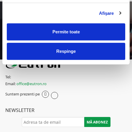
Afişare
STUDII DE CAZ - FINANCIAR-BANCAR
Eutron a implementat un proiect Office Digital
Self Check-In în incinta recepțiilor sediilor Alpha
Permite toate
Bank România
Vezi mai mult
Respinge
Tel:
Email:
office@eutron.ro
Suntem prezenti pe
NEWSLETTER