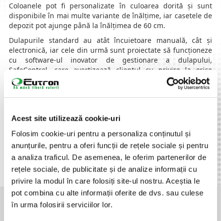
Coloanele pot fi personalizate în culoarea dorită și sunt
disponibile în mai multe variante de înălțime, iar casetele de
depozit pot ajunge până la înălțimea de 60 cm.
Dulapurile standard au atât încuietoare manuală, cât și
electronică, iar cele din urmă sunt proiectate să funcționeze
cu software-ul inovator de gestionare a dulapului,
SafeControl, care avertizează clientul cu privire la orice
tentativă de acces neautorizat și înregistrează toate
evenimentele.
Coloanele sunt fabricate în conformitate cu ISO 9001 -
managementul calității și sunt testate în conformitate cu
Acest site utilizează cookie-uri
standardele europene.
Folosim cookie-uri pentru a personaliza conținutul și
Financiar-Bancar
Horeca
anunțurile, pentru a oferi funcții de rețele sociale și pentru
a analiza traficul. De asemenea, le oferim partenerilor de
rețele sociale, de publicitate și de analize informații cu
privire la modul în care folosiți site-ul nostru. Aceștia le
pot combina cu alte informații oferite de dvs. sau culese
AI NEVOIE DE O SOLUTIE INTEGRATA SPECIFICA INDUSTRIEI TALE?
în urma folosirii serviciilor lor.
CONTACTEAZA-NE