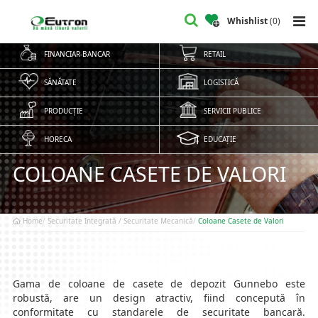
Whishlist
(
0
)
FINANCIAR-BANCAR
RETAIL
SĂNĂTATE
LOGISTICĂ
PRODUCȚIE
SERVICII PUBLICE
HORECA
EDUCAȚIE
COLOANE CASETE DE VALORI
Home
Securitate Integrată / Securitate Mecanică
Coloane Casete de Valori
Gama de coloane de casete de depozit Gunnebo este
robustă, are un design atractiv, fiind concepută în
conformitate cu standarele de securitate bancară.