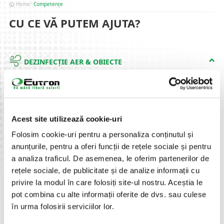
Home
Competențe
CU CE VĂ PUTEM AJUTA?
DEZINFECȚIE AER & OBIECTE
Spații Interioare
Obiecte
Acest site utilizează cookie-uri
PROCESE NUMERAR
Folosim cookie-uri pentru a personaliza conținutul și
anunțurile, pentru a oferi funcții de rețele sociale și pentru
IDENTIFICARE AUTOMATĂ PRODUSE,
a analiza traficul. De asemenea, le oferim partenerilor de
DOCUMENTE IDENTIFICARE & PERSOANE
rețele sociale, de publicitate și de analize informații cu
privire la modul în care folosiți site-ul nostru. Aceștia le
SECURITATE INTEGRATĂ
pot combina cu alte informații oferite de dvs. sau culese
în urma folosirii serviciilor lor.
EXPERIENȚA CLIENTULUI