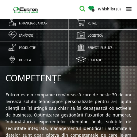
Whishlist
(
0
)
FINANCIAR-BANCAR
RETAIL
SĂNĂTATE
LOGISTICĂ
PRODUCȚIE
SERVICII PUBLICE
HORECA
EDUCAȚIE
COMPETENȚE
Eutron este o companie românească care de peste 30 de ani
livrează soluții tehnologice personalizate pentru a-și ajuta
clienții să își atingă sau chiar să își depășească obiectivele
de business. Optimizarea gestionării fluxurilor de numerar,
îmbunătățirea experiențelor clienților finali, soluțiile de
securitate integrată, managementul identificării automate a
datelor sunt doar câteva din competențele pe care le-am