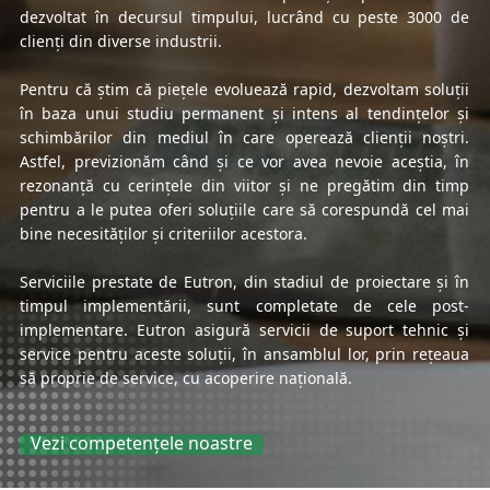
dezvoltat în decursul timpului, lucrând cu peste 3000 de
clienți din diverse industrii.
Pentru că știm că piețele evoluează rapid, dezvoltam soluții
în baza unui studiu permanent și intens al tendințelor și
schimbărilor din mediul în care operează clienții noștri.
Astfel, previzionăm când și ce vor avea nevoie aceștia, în
rezonanță cu cerințele din viitor și ne pregătim din timp
pentru a le putea oferi soluțiile care să corespundă cel mai
bine necesităților și criteriilor acestora.
Serviciile prestate de Eutron, din stadiul de proiectare și în
timpul implementării, sunt completate de cele post-
implementare. Eutron asigură servicii de suport tehnic și
service pentru aceste soluții, în ansamblul lor, prin rețeaua
să proprie de service, cu acoperire națională.
Vezi competențele noastre