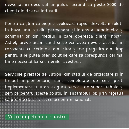
dezvoltat în decursul timpului, lucrând cu peste 3000 de
clienți din diverse industrii.
Pentru că știm că piețele evoluează rapid, dezvoltam soluții
în baza unui studiu permanent și intens al tendințelor și
schimbărilor din mediul în care operează clienții noștri.
Astfel, previzionăm când și ce vor avea nevoie aceștia, în
rezonanță cu cerințele din viitor și ne pregătim din timp
pentru a le putea oferi soluțiile care să corespundă cel mai
bine necesităților și criteriilor acestora.
Serviciile prestate de Eutron, din stadiul de proiectare și în
timpul implementării, sunt completate de cele post-
implementare. Eutron asigură servicii de suport tehnic și
service pentru aceste soluții, în ansamblul lor, prin rețeaua
să proprie de service, cu acoperire națională.
Vezi competențele noastre