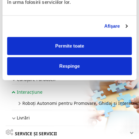
în urma folosirii serviciilor lor.
PROCESE RETAIL
PROCESE DEPOZITE
Afişare
ILUMINARE
Permite toate
SUSTENABILITATE
Respinge
ROBOȚI INTELIGENȚI
Curățare Pardoseli
Interacțiune
Roboți Autonomi pentru Promovare, Ghidaj și Interacți
Livrări
SERVICE ȘI SERVICII