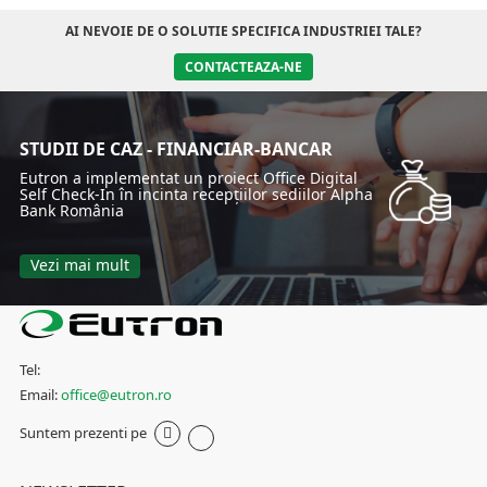
AI NEVOIE DE O SOLUTIE SPECIFICA INDUSTRIEI TALE?
CONTACTEAZA-NE
STUDII DE CAZ - FINANCIAR-BANCAR
Eutron a implementat un proiect Office Digital
Self Check-In în incinta recepțiilor sediilor Alpha
Bank România
Vezi mai mult
Tel:
Email:
office@eutron.ro
Suntem prezenti pe