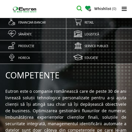
Whishlist
(
0
)
FINANCIAR-BANCAR
RETAIL
SĂNĂTATE
LOGISTICĂ
PRODUCȚIE
SERVICII PUBLICE
HORECA
EDUCAȚIE
COMPETENȚE
Eutron este o companie românească care de peste 30 de ani
livrează soluții tehnologice personalizate pentru a-și ajuta
clienții să își atingă sau chiar să își depășească obiectivele
de business. Optimizarea gestionării fluxurilor de numerar,
îmbunătățirea experiențelor clienților finali, soluțiile de
securitate integrată, managementul identificării automate a
datelor sunt doar câteva din competențele pe care le-am