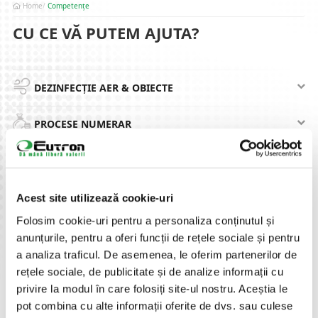
Home
Competențe
CU CE VĂ PUTEM AJUTA?
DEZINFECȚIE AER & OBIECTE
PROCESE NUMERAR
IDENTIFICARE AUTOMATĂ PRODUSE,
DOCUMENTE IDENTIFICARE & PERSOANE
Acest site utilizează cookie-uri
SECURITATE INTEGRATĂ
Folosim cookie-uri pentru a personaliza conținutul și
anunțurile, pentru a oferi funcții de rețele sociale și pentru
EXPERIENȚA CLIENTULUI
a analiza traficul. De asemenea, le oferim partenerilor de
rețele sociale, de publicitate și de analize informații cu
privire la modul în care folosiți site-ul nostru. Aceștia le
EXPERIENȚĂ VIZUALĂ
pot combina cu alte informații oferite de dvs. sau culese