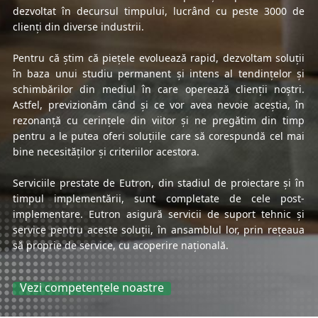
dezvoltat în decursul timpului, lucrând cu peste 3000 de
clienți din diverse industrii.
Pentru că știm că piețele evoluează rapid, dezvoltam soluții
în baza unui studiu permanent și intens al tendințelor și
schimbărilor din mediul în care operează clienții noștri.
Astfel, previzionăm când și ce vor avea nevoie aceștia, în
rezonanță cu cerințele din viitor și ne pregătim din timp
pentru a le putea oferi soluțiile care să corespundă cel mai
bine necesităților și criteriilor acestora.
Serviciile prestate de Eutron, din stadiul de proiectare și în
timpul implementării, sunt completate de cele post-
implementare. Eutron asigură servicii de suport tehnic și
service pentru aceste soluții, în ansamblul lor, prin rețeaua
să proprie de service, cu acoperire națională.
Vezi competențele noastre