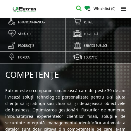
Whishlist
(
0
)
FINANCIAR-BANCAR
RETAIL
SĂNĂTATE
LOGISTICĂ
PRODUCȚIE
SERVICII PUBLICE
HORECA
EDUCAȚIE
COMPETENȚE
Eutron este o companie românească care de peste 30 de ani
livrează soluții tehnologice personalizate pentru a-și ajuta
clienții să își atingă sau chiar să își depășească obiectivele
de business. Optimizarea gestionării fluxurilor de numerar,
îmbunătățirea experiențelor clienților finali, soluțiile de
securitate integrată, managementul identificării automate a
datelor sunt doar câteva din competențele pe care le-am