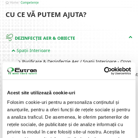
Home
Competențe
CU CE VĂ PUTEM AJUTA?
DEZINFECȚIE AER & OBIECTE
Spații Interioare
Purificare & Dezinfecție Aer / Spații Interioare - Ozon
Dezinfecție Spațiii Interioare prin Nebulizare (Nebuliza
Purificare & Dezinfecție Aer - UV-C & Ioni Plasmă
Acest site utilizează cookie-uri
Obiecte
Folosim cookie-uri pentru a personaliza conținutul și
anunțurile, pentru a oferi funcții de rețele sociale și pentru
a analiza traficul. De asemenea, le oferim partenerilor de
PROCESE NUMERAR
rețele sociale, de publicitate și de analize informații cu
privire la modul în care folosiți site-ul nostru. Aceștia le
IDENTIFICARE AUTOMATĂ PRODUSE,