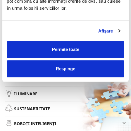
pot combina cu alte informații oferite de dvs. sau culese
DOCUMENTE IDENTIFICARE & PERSOANE
în urma folosirii serviciilor lor.
SECURITATE INTEGRATĂ
Afişare
EXPERIENȚA CLIENTULUI
EXPERIENȚĂ VIZUALĂ
Permite toate
PROCESE RETAIL
Respinge
PROCESE DEPOZITE
ILUMINARE
SUSTENABILITATE
ROBOȚI INTELIGENȚI