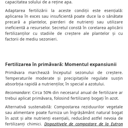
capacitatea solului de a reține apa.
Adaptarea fertilizării la aceste condiții este esențială:
aplicarea în exces sau insuficientă poate duce la o sănătate
precară a plantelor, pierderi de nutrienți sau utilizare
ineficientă a resurselor. Secretul constă în corelarea aplicării
fertilizanților cu stadiile de creștere ale plantelor și cu
factorii de mediu sezonieri.
Fertilizarea în primăvară: Momentul expansiunii
Primăvara marchează începutul sezonului de creștere.
Temperaturile moderate și precipitațiile regulate susțin
absorbția rapidă a nutrienților, în special a azotului.
Recomandare
: Circa 50% din necesarul anual de fertilizare ar
trebui aplicat primăvara, folosind fertilizanți bogați în azot.
Alternativă sustenabilă: Compostarea reziduurilor vegetale
sau alimentare poate furniza un îngrășământ natural bogat
în azot și alte nutrienți esențiali, reducând astfel nevoia de
fertilizanți chimici.
Dispozitivele de compostare de la Eutron