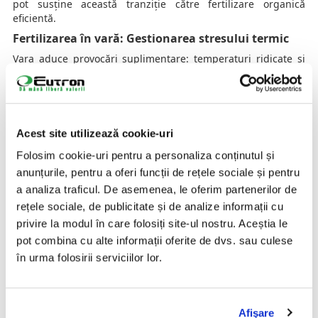
pot susține această tranziție către fertilizare organică
eficientă.
Fertilizarea în vară: Gestionarea stresului termic
Vara aduce provocări suplimentare: temperaturi ridicate și
umiditate scăzută. În aceste condiții, plantele pot suferi de
stres termic.
Recomandare
: Aproximativ 20% din fertilizarea anuală ar
trebui administrată vara, cu accent pe soluții de fertilizare
Acest site utilizează cookie-uri
mai ușoară și aplicare atentă a compostului pentru
îmbunătățirea reținerii apei în sol.
Folosim cookie-uri pentru a personaliza conținutul și
Fertilizarea în toamnă: Întărirea rădăcinilor
anunțurile, pentru a oferi funcții de rețele sociale și pentru
a analiza traficul. De asemenea, le oferim partenerilor de
Toamna este esențială pentru pregătirea plantelor pentru
iarnă.
rețele sociale, de publicitate și de analize informații cu
privire la modul în care folosiți site-ul nostru. Aceștia le
Recomandare
: Circa 30% din fertilizarea anuală ar trebui
aplicată acum, cu echilibru între azot, fosfor și potasiu,
pot combina cu alte informații oferite de dvs. sau culese
pentru dezvoltarea rădăcinilor și întărirea rezistenței
în urma folosirii serviciilor lor.
plantelor.
Utilizarea compostului maturat poate suplimenta solul cu
fosfor natural și alte minerale necesare în această perioadă.
Afişare