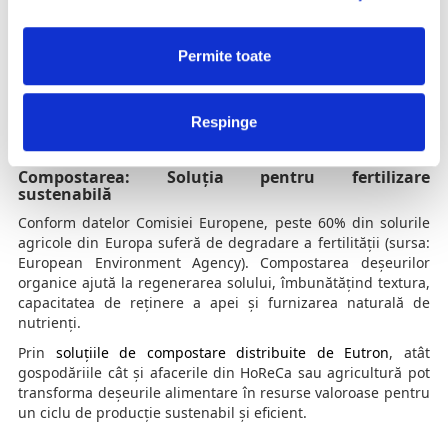
Fertilizarea în iarnă: Mai puțin înseamnă mai bine
În timpul iernii, majoritatea plantelor intră în repaus
Permite toate
vegetativ. Fertilizarea excesivă este nerecomandată.
Recomandare
: Se aplică fertilizare minimă sau deloc,
concentrându-ne pe menținerea sănătății solului. Compostul
Respinge
ușor integrat în sol în această perioadă poate susține
reînnoirea biologică a solului.
Compostarea: Soluția pentru fertilizare
sustenabilă
Conform datelor Comisiei Europene, peste 60% din solurile
agricole din Europa suferă de degradare a fertilității (sursa:
European Environment Agency). Compostarea deșeurilor
organice ajută la regenerarea solului, îmbunătățind textura,
capacitatea de reținere a apei și furnizarea naturală de
nutrienți.
Prin
soluțiile de compostare distribuite de Eutron
, atât
gospodăriile cât și afacerile din HoReCa sau agricultură pot
transforma deșeurile alimentare în resurse valoroase pentru
un ciclu de producție sustenabil și eficient.