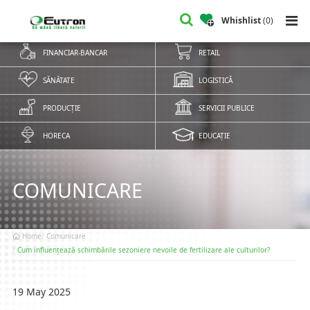
Whishlist
(
0
)
FINANCIAR-BANCAR
RETAIL
SĂNĂTATE
LOGISTICĂ
PRODUCȚIE
SERVICII PUBLICE
HORECA
EDUCAȚIE
COMUNICARE
Home
Comunicare
Cum influențează schimbările sezoniere nevoile de fertilizare ale culturilor?
19 May 2025