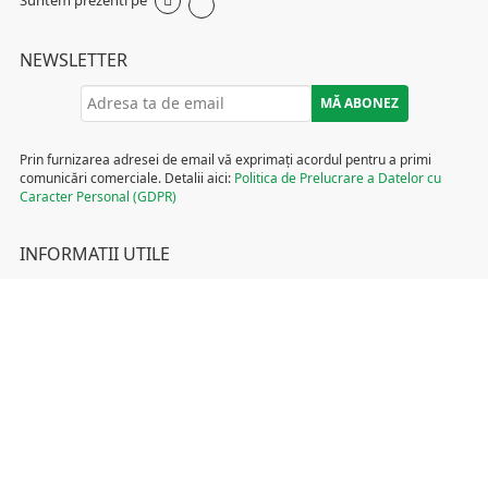
NEWSLETTER
Prin furnizarea adresei de email vă exprimați acordul pentru a primi
comunicări comerciale. Detalii aici:
Politica de Prelucrare a Datelor cu
Caracter Personal (GDPR)
INFORMATII UTILE
Termeni și condiții
Politica de Cookies
Politica de Prelucrare a Datelor cu Caracter Personal (GDPR)
DCP Tombola
ANPC