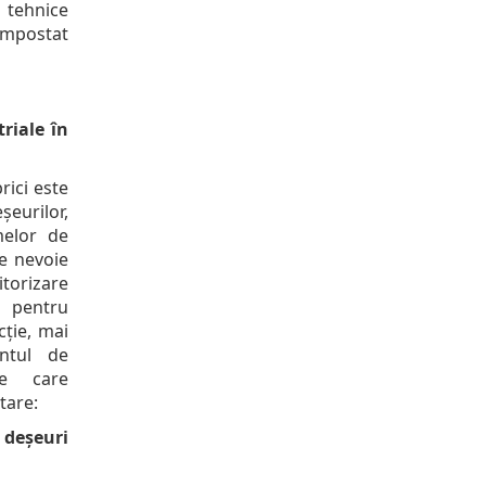
 tehnice
ompostat
riale în
rici este
eurilor,
melor de
te nevoie
itorizare
i pentru
cție, mai
ntul de
le care
tare:
 deșeuri