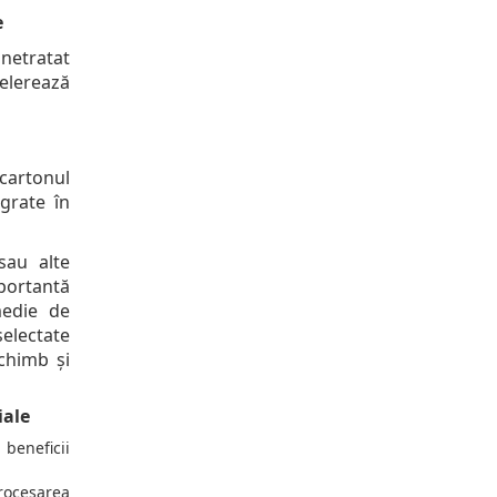
e
netratat
elerează
cartonul
grate în
sau alte
portantă
medie de
electate
chimb și
iale
beneficii
ocesarea