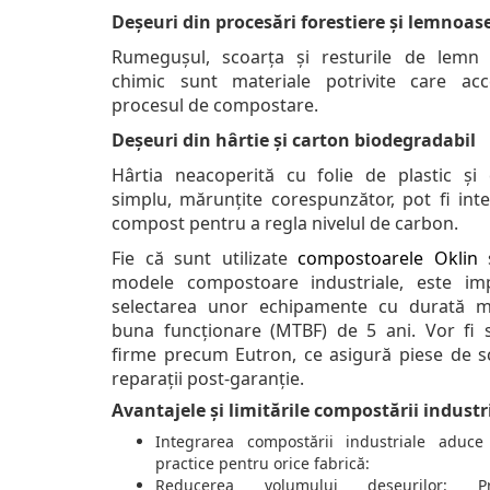
Deșeuri din procesări forestiere și lemnoas
Rumegușul, scoarța și resturile de lemn 
chimic sunt materiale potrivite care acc
procesul de compostare.
Deșeuri din hârtie și carton biodegradabil
Hârtia neacoperită cu folie de plastic și 
simplu, mărunțite corespunzător, pot fi inte
compost pentru a regla nivelul de carbon.
Fie că sunt utilizate
compostoarele Oklin
modele compostoare industriale, este im
selectarea unor echipamente cu durată 
buna funcționare (MTBF) de 5 ani. Vor fi s
firme precum Eutron, ce asigură piese de s
reparații post-garanție.
Avantajele și limitările compostării industr
Integrarea compostării industriale aduce 
practice pentru orice fabrică:
Reducerea volumului deșeurilor: Pr