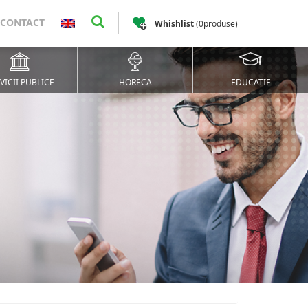
CONTACT
Whishlist
(
0
produse
)
VICII PUBLICE
HORECA
EDUCAȚIE