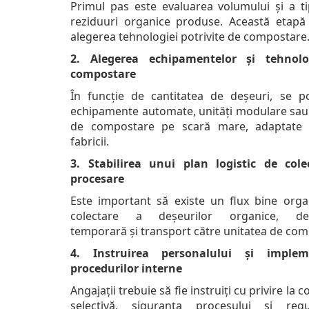
Primul pas este evaluarea volumului și a ti
reziduuri organice produse. Această etapă 
alegerea tehnologiei potrivite de compostare
2. Alegerea echipamentelor și tehnolo
compostare
În funcție de cantitatea de deșeuri, se po
echipamente automate, unități modulare sau
de compostare pe scară mare, adaptate 
fabricii.
3. Stabilirea unui plan logistic de cole
procesare
Este important să existe un flux bine orga
colectare a deșeurilor organice, dep
temporară și transport către unitatea de com
4. Instruirea personalului și implem
procedurilor interne
Angajații trebuie să fie instruiți cu privire la 
selectivă, siguranța procesului și reg