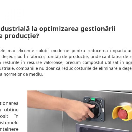
ustrială la optimizarea gestionării
de producție?
ele mai eficiente soluții moderne pentru reducerea impactulu
deșeurilor. În fabrici și unități de producție, unde cantitatea de 
 resturile în resurse valoroase, precum compostul utilizat în agr
striale, companiile nu doar că reduc costurile de eliminare a deșeu
area normelor de mediu.
ionarea
a obține
osit în
Sistemele
ntainere