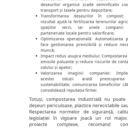
deșeurilor organice scade semnificativ cos
transport și taxele pentru depozitare;
Transformarea deșeurilor în compost: 
rezultat ajută la fertilizarea terenurilor agri
spațiilor verzi, iar unele companii s
parteneriate locale pentru valorificare;
Optimizarea operațională: Automatizarea p
face gestionarea previzibilă și reduce nec
muncă;
Impact redus asupra mediului: Compostarea 
emisiile poluante și reduce riscurile de con
solului și apelor;
Valorizarea imaginii companiei: Imple
acestei soluții arată preocuparea
sustenabilitate; comunicarea beneficiilor căt
consolidează reputația firmei
Totuși, compostarea industrială nu poate
deșeuri periculoase, plastice nereciclabile sa
Respectarea normelor de siguranță, calit
legislației în vigoare joacă un rol major
proiecte complexe, recomand consu