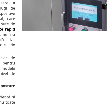
izare a
luții de
pozitive
al, care
 sute de
ze rapid
teme nu
lă, iar
rile de
 clar de
a pentru
e modele
nivel de
postare
ientă și
 nu toate