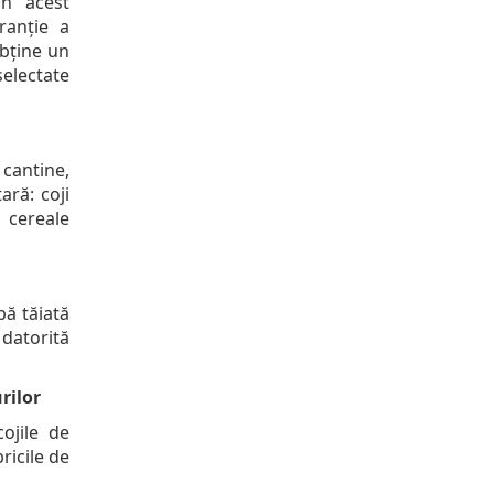
in acest
ranție a
bține un
electate
cantine,
ară: coji
, cereale
bă tăiată
datorită
rilor
ojile de
ricile de