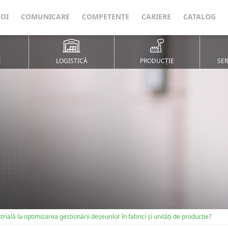
NOI
COMUNICARE
COMPETENȚE
CARIERE
CATALOG
E
LOGISTICĂ
PRODUCȚIE
SER
ală la optimizarea gestionării deșeurilor în fabrici și unități de producție?