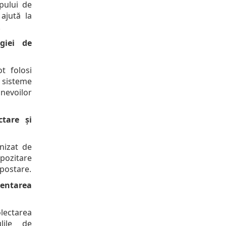
pului de
ajută la
.
giei de
t folosi
 sisteme
nevoilor
ctare și
nizat de
ozitare
postare.
entarea
colectarea
ulile de