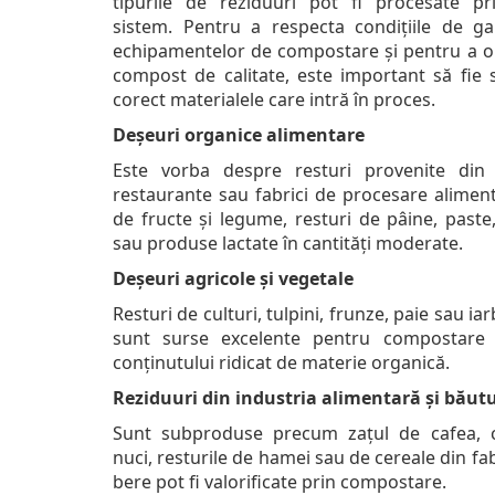
tipurile de reziduuri pot fi procesate pr
sistem. Pentru a respecta condițiile de ga
echipamentelor de compostare și pentru a o
compost de calitate, este important să fie s
corect materialele care intră în proces.
Deșeuri organice alimentare
Este vorba despre resturi provenite din 
restaurante sau fabrici de procesare aliment
de fructe și legume, resturi de pâine, paste
sau produse lactate în cantități moderate.
Deșeuri agricole și vegetale
Resturi de culturi, tulpini, frunze, paie sau iar
sunt surse excelente pentru compostare 
conținutului ridicat de materie organică.
Reziduuri din industria alimentară și băutu
Sunt subproduse precum zațul de cafea, c
nuci, resturile de hamei sau de cereale din fab
bere pot fi valorificate prin compostare.