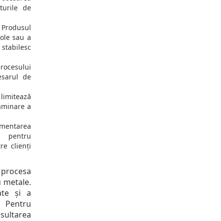
turile de
Produsul
cole sau a
tabilesc
rocesului
esarul de
limitează
taminare a
mentarea
 pentru
re clienți
 procesa
u metale.
ate și a
. Pentru
ltarea