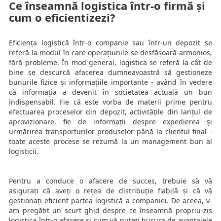
Ce înseamnă logistica într-o firmă și
cum o eficientizezi?
Eficiența logistică într-o companie sau într-un depozit se
referă la modul în care operațiunile se desfășoară armonios,
fără probleme. În mod general, logistica se referă la cât de
bine se descurcă afacerea dumneavoastră să gestioneze
bunurile fizice și informațiile importante - având în vedere
că informația a devenit în societatea actuală un bun
indispensabil. Fie că este vorba de materii prime pentru
efectuarea proceselor din depozit, activitățile din lanțul de
aprovizionare, fie de informații despre expedierea și
urmărirea transporturilor produselor până la clientul final -
toate aceste procese se rezumă la un management bun al
logisticii.
Pentru a conduce o afacere de succes, trebuie să vă
asigurați că aveți o rețea de distribuție fiabilă și că vă
gestionați eficient partea logistică a companiei. De aceea, v-
am pregătit un scurt ghid despre ce înseamnă propriu-zis
logistica într-o afacere și cum vă puteți bucura de avantajele