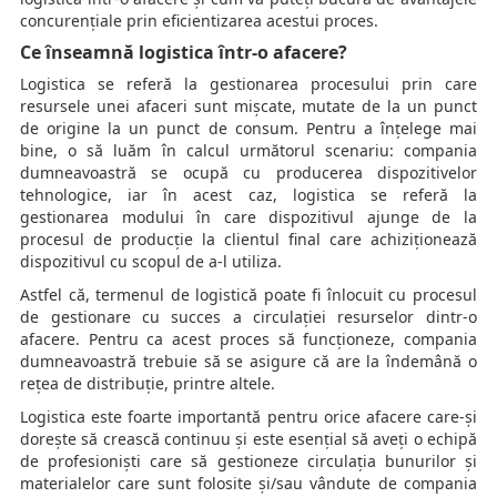
concurențiale prin eficientizarea acestui proces.
Ce înseamnă logistica într-o afacere?
Logistica se referă la gestionarea procesului prin care
resursele unei afaceri sunt mișcate, mutate de la un punct
de origine la un punct de consum. Pentru a înțelege mai
bine, o să luăm în calcul următorul scenariu: compania
dumneavoastră se ocupă cu producerea dispozitivelor
tehnologice, iar în acest caz, logistica se referă la
gestionarea modului în care dispozitivul ajunge de la
procesul de producție la clientul final care achiziționează
dispozitivul cu scopul de a-l utiliza.
Astfel că, termenul de logistică poate fi înlocuit cu procesul
de gestionare cu succes a circulației resurselor dintr-o
afacere. Pentru ca acest proces să funcționeze, compania
dumneavoastră trebuie să se asigure că are la îndemână o
rețea de distribuție, printre altele.
Logistica este foarte importantă pentru orice afacere care-și
dorește să crească continuu și este esențial să aveți o echipă
de profesioniști care să gestioneze circulația bunurilor și
materialelor care sunt folosite și/sau vândute de compania