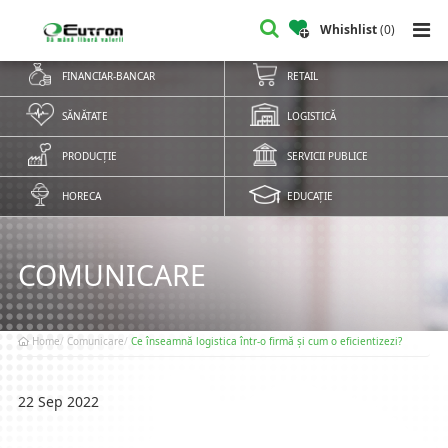
Whishlist
(
0
)
FINANCIAR-BANCAR
RETAIL
SĂNĂTATE
LOGISTICĂ
PRODUCȚIE
SERVICII PUBLICE
HORECA
EDUCAȚIE
COMUNICARE
Home
Comunicare
Ce înseamnă logistica într-o firmă și cum o eficientizezi?
22 Sep 2022