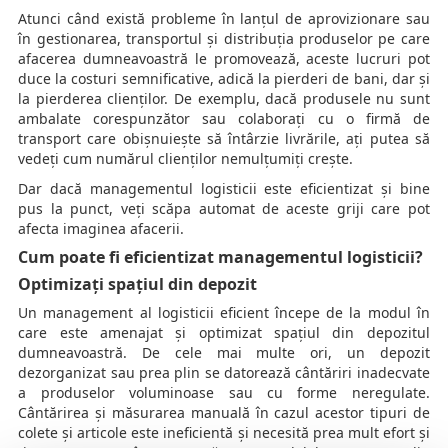
Atunci când există probleme în lanțul de aprovizionare sau
în gestionarea, transportul și distribuția produselor pe care
afacerea dumneavoastră le promovează, aceste lucruri pot
duce la costuri semnificative, adică la pierderi de bani, dar și
la pierderea clienților. De exemplu, dacă produsele nu sunt
ambalate corespunzător sau colaborați cu o firmă de
transport care obișnuiește să întârzie livrările, ați putea să
vedeți cum numărul clienților nemulțumiți crește.
Dar dacă managementul logisticii este eficientizat și bine
pus la punct, veți scăpa automat de aceste griji care pot
afecta imaginea afacerii.
Cum poate fi eficientizat managementul logisticii?
Optimizați spațiul din depozit
Un management al logisticii eficient începe de la modul în
care este amenajat și optimizat spațiul din depozitul
dumneavoastră. De cele mai multe ori, un depozit
dezorganizat sau prea plin se datorează cântăriri inadecvate
a produselor voluminoase sau cu forme neregulate.
Cântărirea și măsurarea manuală în cazul acestor tipuri de
colete și articole este ineficientă și necesită prea mult efort și