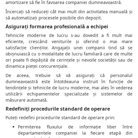
amortizare să fie în favoarea companiei dumneavoastră.
Încercați să reduceți cât mai mult din activitatea manuală și
să automatizați procesele posibile din depozit.
Asigurați formarea profesională a echipei
Tehnicile moderne de lucru s-au dovedit a fi mult mai
eficiente, crescând veniturile și oferind o mai mare
satisfacție clienților. Angajații unei companii tind să se
obișnuiască cu o modalitate de lucru familiară care de multe
ori poate fi depășită de cerințele și nevoile societății sau de
dinamica pieței concurențiale.
De aceea, trebuie să vă asigurați că personalul
dumneavoastră este întotdeauna instruit în funcție de
tendințele și tehnicile de lucru moderne, mai ales în vederea
utilizării echipamentelor specializate și sistemelor de
măsurare automată.
Redefiniți procedurile standard de operare
Puteți redefini procedurile standard de operare prin:
Permiterea fluxului de informație liber între
departamentele companiei la fiecare etapă din