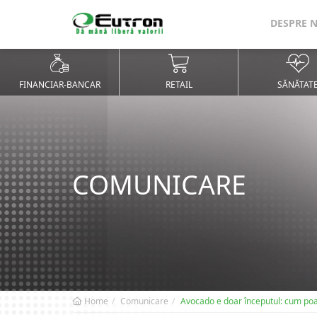
DESPRE 
FINANCIAR-BANCAR
RETAIL
SĂNĂTAT
COMUNICARE
Home
Comunicare
Avocado e doar începutul: cum poate