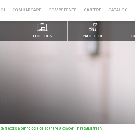
NOI
COMUNICARE
COMPETENȚE
CARIERE
CATALOG
E
LOGISTICĂ
PRODUCȚIE
SER
 fi extinsă tehnologia de scanare a coacerii în retailul fresh