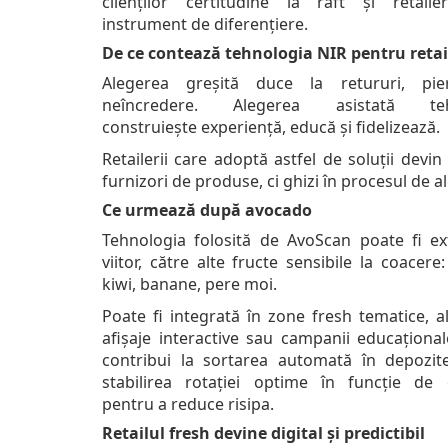
clienților certitudine la raft și retaile
instrument de diferențiere.
De ce contează tehnologia NIR pentru retai
Alegerea greșită duce la retururi, pie
neîncredere. Alegerea asistată teh
construiește experiență, educă și fidelizează.
Retailerii care adoptă astfel de soluții devi
furnizori de produse, ci ghizi în procesul de a
Ce urmează după avocado
Tehnologia folosită de AvoScan poate fi ext
viitor, către alte fructe sensibile la coacer
kiwi, banane, pere moi.
Poate fi integrată în zone fresh tematice, a
afișaje interactive sau campanii educațional
contribui la sortarea automată în depozit
stabilirea rotației optime în funcție de 
pentru a reduce risipa.
Retailul fresh devine digital și predictibil