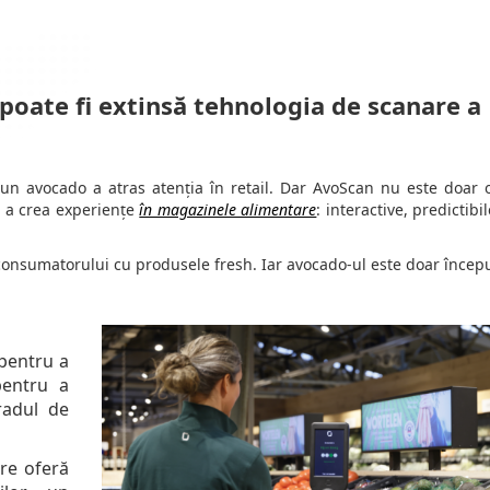
poate fi extinsă tehnologia de scanare a
 un avocado a atras atenția în retail. Dar AvoScan nu este doar o
 a crea experiențe
în magazinele alimentare
: interactive, predictibil
onsumatorului cu produsele fresh. Iar avocado-ul este doar începu
 pentru a
pentru a
radul de
are oferă