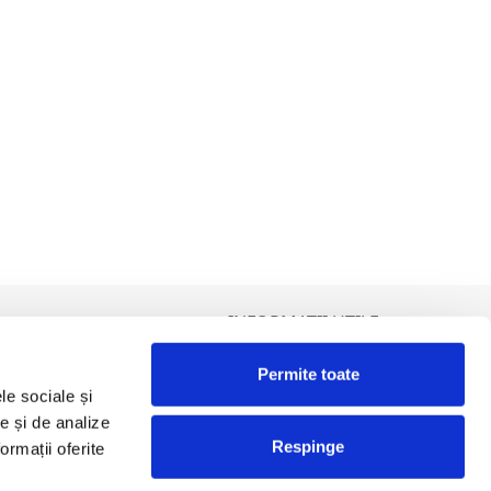
INFORMATII UTILE
Termeni și condiții
Permite toate
Politica de Cookies
le sociale și
olitica de Prelucrare a Datelor cu Caracter Personal (GDPR)
te și de analize
DCP Tombola
Respinge
ormații oferite
ANPC