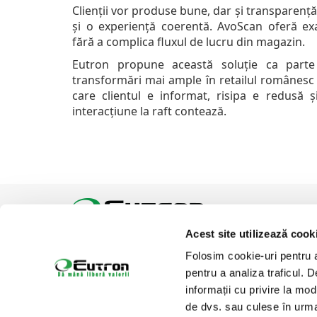
Clienții vor produse bune, dar și transparență
și o experiență coerentă. AvoScan oferă exa
fără a complica fluxul de lucru din magazin.
Eutron propune această soluție ca part
transformări mai ample în retailul românesc 
care clientul e informat, risipa e redusă și
interacțiune la raft contează.
Acest site utilizează cook
Tel:
Email:
office@eutron.ro
Folosim cookie-uri pentru a 
Suntem prezenti pe
pentru a analiza traficul. 
informații cu privire la mod
de dvs. sau culese în urma f