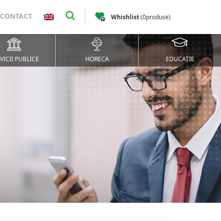
CONTACT
Whishlist
(
0
produse
)
VICII PUBLICE
HORECA
EDUCAȚIE