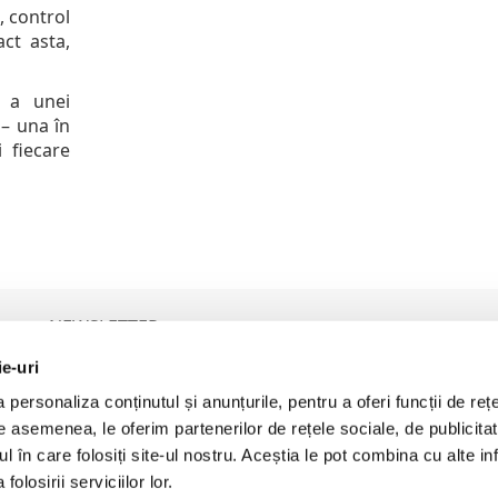
, control
ct asta,
e a unei
– una în
 fiecare
NEWSLETTER
ie-uri
personaliza conținutul și anunțurile, pentru a oferi funcții de rețe
P
De asemenea, le oferim partenerilor de rețele sociale, de publicita
Prin furnizarea adresei de email vă exprimați acordul pentru a
primi comunicări comerciale. Detalii aici:
Politica de Prelucrare a
ul în care folosiți site-ul nostru. Aceștia le pot combina cu alte inf
Datelor cu Caracter Personal (GDPR)
olosirii serviciilor lor.