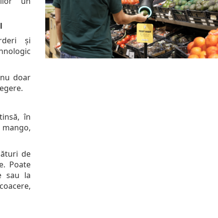
rilor un
l
rderi și
nologic
n nu doar
legere.
insă, în
e: mango,
lături de
e. Poate
e sau la
coacere,