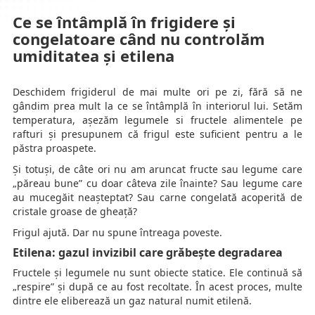
Ce se întâmplă în frigidere și
congelatoare când nu controlăm
umiditatea și etilena
Deschidem frigiderul de mai multe ori pe zi, fără să ne
gândim prea mult la ce se întâmplă în interiorul lui. Setăm
temperatura, așezăm legumele si fructele alimentele pe
rafturi și presupunem că frigul este suficient pentru a le
păstra proaspete.
Și totuși, de câte ori nu am aruncat fructe sau legume care
„păreau bune” cu doar câteva zile înainte? Sau legume care
au mucegăit neașteptat? Sau carne congelată acoperită de
cristale groase de gheață?
Frigul ajută. Dar nu spune întreaga poveste.
Etilena: gazul invizibil care grăbește degradarea
Fructele și legumele nu sunt obiecte statice. Ele continuă să
„respire” și după ce au fost recoltate. În acest proces, multe
dintre ele eliberează un gaz natural numit etilenă.