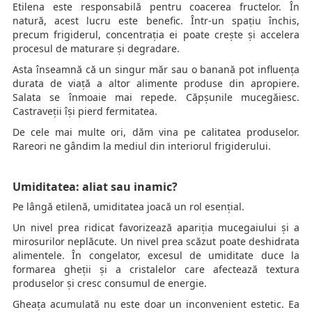
Etilena este responsabilă pentru coacerea fructelor. În
natură, acest lucru este benefic. Într-un spațiu închis,
precum frigiderul, concentrația ei poate crește și accelera
procesul de maturare și degradare.
Asta înseamnă că un singur măr sau o banană pot influența
durata de viață a altor alimente produse din apropiere.
Salata se înmoaie mai repede. Căpșunile mucegăiesc.
Castraveții își pierd fermitatea.
De cele mai multe ori, dăm vina pe calitatea produselor.
Rareori ne gândim la mediul din interiorul frigiderului.
Umiditatea: aliat sau inamic?
Pe lângă etilenă, umiditatea joacă un rol esențial.
Un nivel prea ridicat favorizează apariția mucegaiului și a
mirosurilor neplăcute. Un nivel prea scăzut poate deshidrata
alimentele. În congelator, excesul de umiditate duce la
formarea gheții și a cristalelor care afectează textura
produselor și cresc consumul de energie.
Gheața acumulată nu este doar un inconvenient estetic. Ea