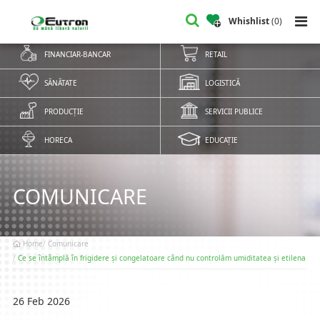
Whishlist
(
0
)
FINANCIAR-BANCAR
RETAIL
SĂNĂTATE
LOGISTICĂ
PRODUCȚIE
SERVICII PUBLICE
HORECA
EDUCAȚIE
COMUNICARE
Home
Comunicare
Ce se întâmplă în frigidere și congelatoare când nu controlăm umiditatea și etilena
26 Feb 2026