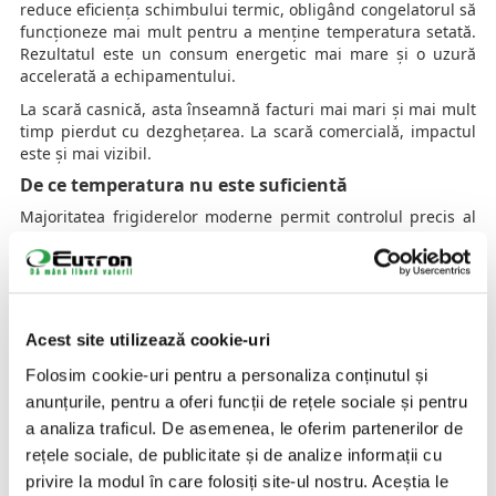
reduce eficiența schimbului termic, obligând congelatorul să
funcționeze mai mult pentru a menține temperatura setată.
Rezultatul este un consum energetic mai mare și o uzură
accelerată a echipamentului.
La scară casnică, asta înseamnă facturi mai mari și mai mult
timp pierdut cu dezghețarea. La scară comercială, impactul
este și mai vizibil.
De ce temperatura nu este suficientă
Majoritatea frigiderelor moderne permit controlul precis al
temperaturii. Dar puține dintre ele gestionează activ
umiditatea și gazele eliberate de alimente.
Asta înseamnă că, deși „setarea este corectă”, mediul din
interior poate accelera degradarea produselor.
Acest site utilizează cookie-uri
Risipa alimentară începe adesea aici: nu când produsul este
deja alterat, ci cu zile înainte, într-un proces lent și invizibil.
Folosim cookie-uri pentru a personaliza conținutul și
Ce putem face diferit
anunțurile, pentru a oferi funcții de rețele sociale și pentru
a analiza traficul. De asemenea, le oferim partenerilor de
O primă soluție este organizarea corectă a alimentelor și
rețele sociale, de publicitate și de analize informații cu
separarea fructelor care emit cantități mari de etilenă. Dar
acest lucru nu rezolvă complet problema acumulării gazelor
privire la modul în care folosiți site-ul nostru. Aceștia le