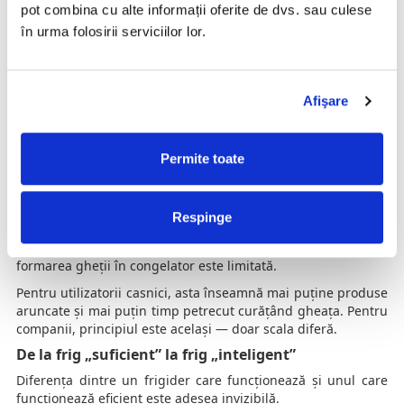
și a umidității.
pot combina cu alte informații oferite de dvs. sau culese
De aceea, în ultimii ani au apărut soluții care merg dincolo
în urma folosirii serviciilor lor.
de simpla răcire. Unele dintre ele folosesc materiale
naturale cu proprietăți de adsorbție, capabile să absoarbă
atât umiditatea, cât și gazele nedorite.
Afişare
U
n exemplu este
CoolSaver
, o soluție bazată pe zeoliți
— un
material natural utilizat de zeci de ani în aplicații precum
purificarea apei sau filtrarea aerului. În varianta pentru
Permite toate
consumatori, produsul se așază pur și simplu în frigider sau
congelator
și ajută la stabilizarea mediului interior, fără
consum de energie și fără instalare complicată.
Respinge
Prin reducerea umidității și a concentrației de etilenă,
alimentele își pot păstra prospețimea mai mult timp, iar
formarea gheții în congelator este limitată.
Pentru utilizatorii casnici, asta înseamnă mai puține produse
aruncate și mai puțin timp petrecut curățând gheața. Pentru
companii, principiul este același — doar scala diferă.
De la frig „suficient” la frig „inteligent”
Diferența dintre un frigider care funcționează și unul care
funcționează eficient este adesea invizibilă.