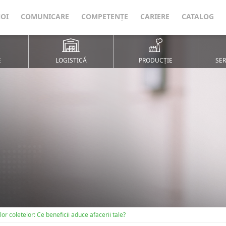
NOI
COMUNICARE
COMPETENȚE
CARIERE
CATALOG
E
LOGISTICĂ
PRODUCȚIE
SER
 coletelor: Ce beneficii aduce afacerii tale?