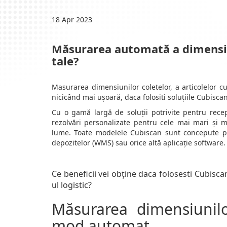
18 Apr 2023
Măsurarea automată a dimensiun
tale?
Masurarea dimensiunilor coletelor, a articolelor c
nicicând mai ușoară, daca folositi soluțiile Cubisca
Cu o gamă largă de soluții potrivite pentru recepț
rezolvări personalizate pentru cele mai mari și m
lume. Toate modelele Cubiscan sunt concepute pen
depozitelor (WMS) sau orice altă aplicație software.
Ce beneficii vei obține daca folosesti Cubisca
ul logistic?
Măsurarea dimensiunilo
mod automat