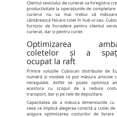
Clientul seviciului de curierat va înregistra cr
productivitate la operațiunile de completare
curierul nu va mai trebui să măsoar
cântărească feicare colet în hub-ul sau. Cubi
furnizor de încredere pentru clientul servic
curierat, dar și pentru curier.
Optimizarea ambal
coletelor și a spați
ocupat la raft
Printre soluțiile Cubiscan distribuite de E
numără și modele ce pot măsura articole 
neregulate. Astfel se poate optimiza a
acestora cu scopul de a reduce costu
transport, dar și pe cele de depozitare.
Capacitatea de a măsura dimensiunile cu p
ceea ce implică alegerea corectă a cutiei de 
asigura optimizarea costurilor de livrare 