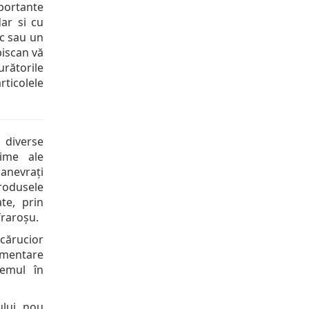
portante
ar si cu
ac sau un
biscan vă
rătorile
ticolele
 diverse
xime ale
manevrați
rodusele
te, prin
fraroșu.
cărucior
mentare
temul în
ului nou