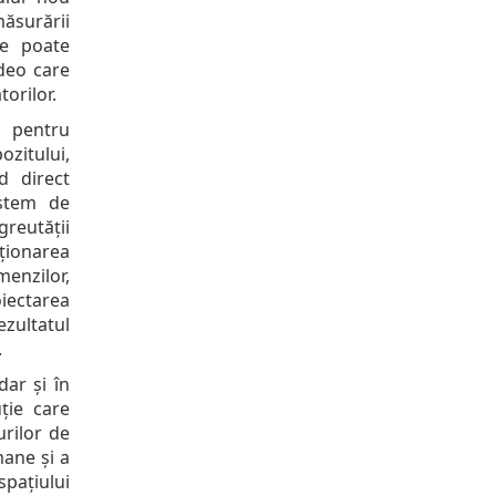
surării
se poate
deo care
orilor.
 pentru
ozitului,
d direct
istem de
reutății
ționarea
enzilor,
oiectarea
zultatul
.
dar și în
ție care
rilor de
mane și a
spațiului