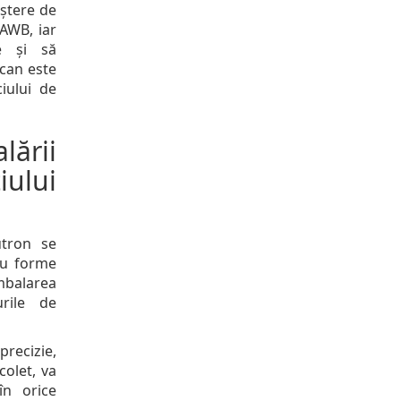
eștere de
 AWB, iar
e și să
scan este
iului de
ării
ului
utron se
cu forme
mbalarea
rile de
recizie,
colet, va
în orice