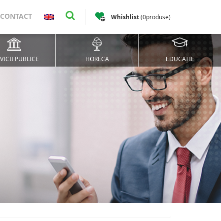
CONTACT
Whishlist
(
0
produse
)
VICII PUBLICE
HORECA
EDUCAȚIE