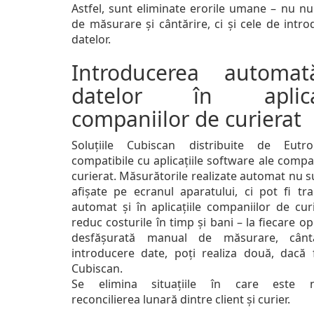
Astfel, sunt eliminate erorile umane – nu nu
de măsurare și cântărire, ci și cele de intr
datelor.
Introducerea automa
datelor în aplicaț
companiilor de curierat
Soluțiile Cubiscan distribuite de Eutr
compatibile cu aplicațiile software ale compa
curierat. Măsurătorile realizate automat nu 
afișate pe ecranul aparatului, ci pot fi tra
automat și în aplicațiile companiilor de cur
reduc costurile în timp și bani – la fiecare o
desfășurată manual de măsurare, cântă
introducere date, poți realiza două, dacă f
Cubiscan.
Se elimina situațiile în care este n
reconcilierea lunară dintre client și curier.