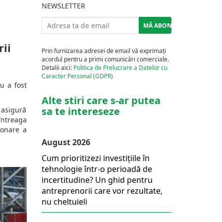
NEWSLETTER
ii
Prin furnizarea adresei de email vă exprimați
acordul pentru a primi comunicări comerciale.
Detalii aici:
Politica de Prelucrare a Datelor cu
Caracter Personal (GDPR)
u a fost
Alte stiri care s-ar putea
sa te intereseze
 asigură
întreaga
ionare a
August 2026
Cum prioritizezi investițiile în
tehnologie într-o perioadă de
incertitudine? Un ghid pentru
antreprenorii care vor rezultate,
nu cheltuieli