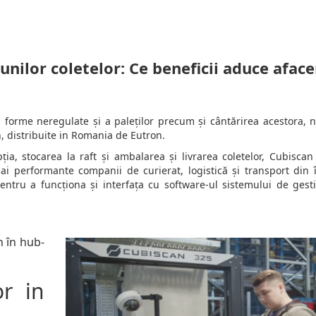
ilor coletelor: Ce beneficii aduce afacer
u forme neregulate și a paleților precum și cântărirea acestora, n
n, distribuite in Romania de Eutron.
ia, stocarea la raft și ambalarea și livrarea coletelor, Cubiscan
ai performante companii de curierat, logistică și transport din 
tru a funcționa și interfața cu software-ul sistemului de gest
n în hub-
r in