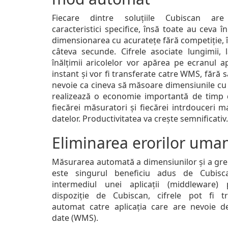
Fiecare dintre soluțiile Cubiscan are
caracteristici specifice, însă toate au ceva 
dimensionarea cu acuratețe fără competiție, 
câteva secunde. Cifrele asociate lungimii, l
înălțimii aricolelor vor apărea pe ecranul a
instant și vor fi transferate catre WMS, fără s
nevoie ca cineva să măsoare dimensiunile cu 
realizează o economie importantă de timp 
fiecărei măsuratori și fiecărei intrdouceri 
datelor. Productivitatea va crește semnificativ.
Eliminarea erorilor uma
Măsurarea automată a dimensiunilor și a greu
este singurul beneficiu adus de Cubisc
intermediul unei aplicații (middleware)
dispoziție de Cubiscan, cifrele pot fi t
automat catre aplicația care are nevoie d
date (WMS).