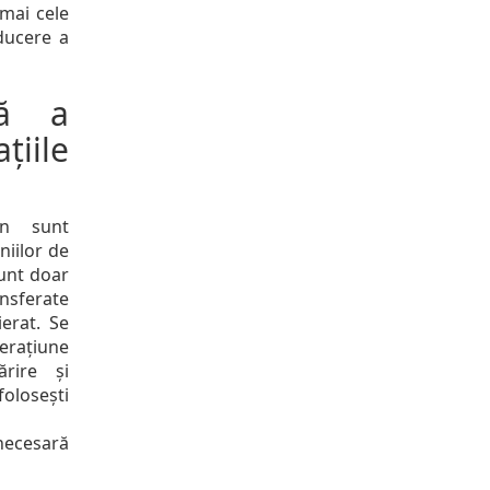
mai cele
oducere a
tă a
iile
on sunt
niilor de
sunt doar
nsferate
ierat. Se
perațiune
rire și
olosești
ecesară