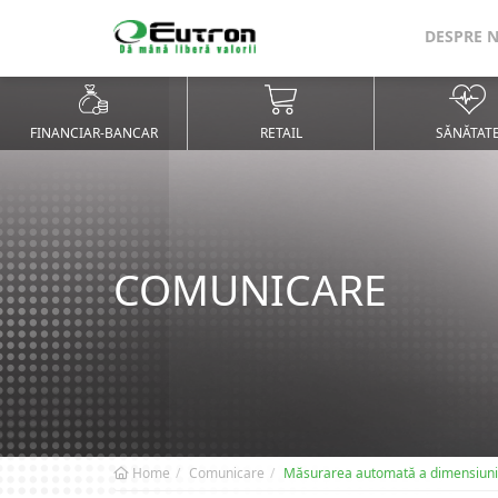
DESPRE 
FINANCIAR-BANCAR
RETAIL
SĂNĂTAT
COMUNICARE
Home
Comunicare
Măsurarea automată a dimensiunilor