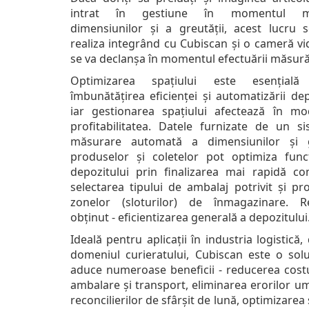
intrat în gestiune în momentul mă
dimensiunilor și a greutății, acest lucru 
realiza integrând cu Cubiscan și o cameră vi
se va declanșa în momentul efectuării măsurăt
Optimizarea spațiului este esențială
îmbunătățirea eficienței și automatizării dep
iar gestionarea spațiului afectează în mo
profitabilitatea. Datele furnizate de un s
măsurare automată a dimensiunilor și g
produselor și coletelor pot optimiza func
depozitului prin finalizarea mai rapidă com
selectarea tipului de ambalaj potrivit și pr
zonelor (sloturilor) de înmagazinare. Re
obținut - eficientizarea generală a depozitului
Ideală pentru aplicații în industria logistică, 
domeniul curieratului, Cubiscan este o solu
aduce numeroase beneficii - reducerea costu
ambalare și transport, eliminarea erorilor u
reconcilierilor de sfârșit de lună, optimizarea 