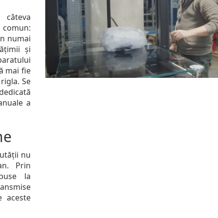
 câteva
în comun:
în numai
ățimii și
paratului
ă mai fie
rigla. Se
dedicată
manuale a
ne
tății nu
an. Prin
 puse la
ransmise
e aceste