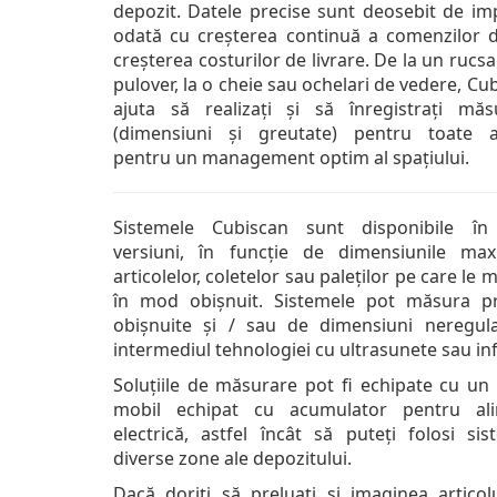
depozit. Datele precise sunt deosebit de im
odată cu creșterea continuă a comenzilor d
creșterea costurilor de livrare. De la un rucs
pulover, la o cheie sau ochelari de vedere, Cu
ajuta să realizați și să înregistrați măsu
(dimensiuni și greutate) pentru toate ar
pentru un management optim al spațiului.
Sistemele Cubiscan sunt disponibile în
versiuni, în funcție de dimensiunile ma
articolelor, coletelor sau paleților pe care le 
în mod obișnuit. Sistemele pot măsura p
obișnuite și / sau de dimensiuni neregula
intermediul tehnologiei cu ultrasunete sau in
Soluțiile de măsurare pot fi echipate cu un 
mobil echipat cu acumulator pentru ali
electrică, astfel încât să puteți folosi sis
diverse zone ale depozitului.
Dacă doriți să preluați și imaginea articol