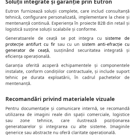
Soluții integrate și garanție prin Eutron
Eutron furnizează soluții complete, care includ consultanță
tehnică, configurare personalizată, implementare la cheie și
mentenanță continuă. Experiența în proiecte B2B din retail și
logistică susține soluții scalabile și conforme.
Generatoarele de ceață se pot integra cu
sisteme de
protecție antifurt cu fir
sau cu un
sistem anti-efracție cu
generator de ceață
, susținând securitatea integrată și
eficiența operațională.
Garanția oferită acoperă echipamentele și componentele
instalate, conform condițiilor contractuale, și include suport
tehnic pe durata exploatării, în cadrul pachetelor de
mentenanță.
Recomandări privind materialele vizuale
Pentru documentație și comunicare internă, se recomandă
utilizarea de imagini reale din spații comerciale, logistice
sau zone tehnice, care ilustrează poziționarea
generatoarelor și integrarea cu alte sisteme. Imaginile
generice sau abstracte nu oferă claritate operațională.