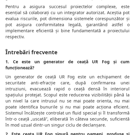
Pentru a asigura succesul proiectelor complexe, este
esențial să colaborați cu un integrator autorizat. Aceștia pot
evalua riscurile, pot dimensiona sistemele corespunzător și
pot asigura conformitatea legală, garantând astfel o
implementare eficientă și bine fundamentată a proiectului
respectiv.
Întrebări frecvente
1. Ce este un generator de ceață UR Fog și cum
funcționează?
Un generator de ceață UR Fog este un echipament de
securitate anti-efracție care, după confirmarea unei
intruziuni, evacuează rapid o ceață densă în interiorul
spațiului protejat. Scopul este reducerea vizibilității până la
un nivel la care intrusul nu se mai poate orienta, nu mai
poate identifica bunurile și nu mai poate acționa eficient.
Sistemul încălzește controlat un fluid special și îl transformă
într-o ceață „uscată”, eliberată în câteva secunde, suficientă
în mod uzual dintr-un singur ciclu de declanșare.
2. Este ceața UR Fog sigură pentru oameni, produse și