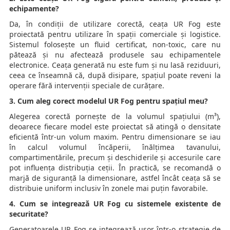
echipamente?
Da, în condiții de utilizare corectă, ceața UR Fog este
proiectată pentru utilizare în spații comerciale și logistice.
Sistemul folosește un fluid certificat, non-toxic, care nu
pătează și nu afectează produsele sau echipamentele
electronice. Ceața generată nu este fum și nu lasă reziduuri,
ceea ce înseamnă că, după disipare, spațiul poate reveni la
operare fără intervenții speciale de curățare.
3. Cum aleg corect modelul UR Fog pentru spațiul meu?
Alegerea corectă pornește de la volumul spațiului (m³),
deoarece fiecare model este proiectat să atingă o densitate
eficientă într-un volum maxim. Pentru dimensionare se iau
în calcul volumul încăperii, înălțimea tavanului,
compartimentările, precum și deschiderile și accesurile care
pot influența distribuția ceții. În practică, se recomandă o
marjă de siguranță la dimensionare, astfel încât ceața să se
distribuie uniform inclusiv în zonele mai puțin favorabile.
4. Cum se integrează UR Fog cu sistemele existente de
securitate?
Generatoarele UR Fog se integrează ușor într-o strategie de