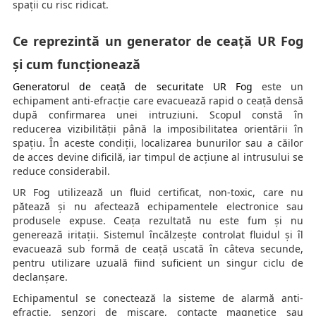
spații cu risc ridicat.
Ce reprezintă un generator de ceață UR Fog
și cum funcționează
Generatorul de ceață de securitate UR Fog
este un
echipament anti-efracție care evacuează rapid o ceață densă
după confirmarea unei intruziuni. Scopul constă în
reducerea vizibilității până la imposibilitatea orientării în
spațiu. În aceste condiții, localizarea bunurilor sau a căilor
de acces devine dificilă, iar timpul de acțiune al intrusului se
reduce considerabil.
UR Fog utilizează un fluid certificat, non-toxic, care nu
pătează și nu afectează echipamentele electronice sau
produsele expuse. Ceața rezultată nu este fum și nu
generează iritații. Sistemul încălzește controlat fluidul și îl
evacuează sub formă de ceață uscată în câteva secunde,
pentru utilizare uzuală fiind suficient un singur ciclu de
declanșare.
Echipamentul se conectează la sisteme de alarmă anti-
efracție, senzori de mișcare, contacte magnetice sau