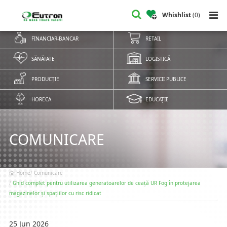
Whishlist
(
0
)
FINANCIAR-BANCAR
RETAIL
SĂNĂTATE
LOGISTICĂ
PRODUCȚIE
SERVICII PUBLICE
HORECA
EDUCAȚIE
COMUNICARE
Home
Comunicare
Ghid complet pentru utilizarea generatoarelor de ceață UR Fog în protejarea
magazinelor și spațiilor cu risc ridicat
25 Jun 2026