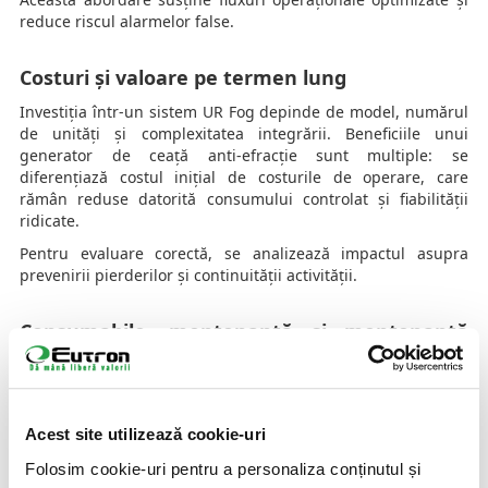
reduce riscul alarmelor false.
Costuri și valoare pe termen lung
Investiția într-un sistem UR Fog depinde de model, numărul
de unități și complexitatea integrării. Beneficiile unui
generator de ceață anti-efracție sunt multiple: se
diferențiază costul inițial de costurile de operare, care
rămân reduse datorită consumului controlat și fiabilității
ridicate.
Pentru evaluare corectă, se analizează impactul asupra
prevenirii pierderilor și continuității activității.
Consumabile, mentenanță și mentenanță
predictivă
Generatoarele UR Fog utilizează un singur consumabil:
fluidul de ceață. Acesta are certificări pentru utilizare în
Acest site utilizează cookie-uri
spații comerciale și nu necesită curățare specială după
declanșare.
Folosim cookie-uri pentru a personaliza conținutul și