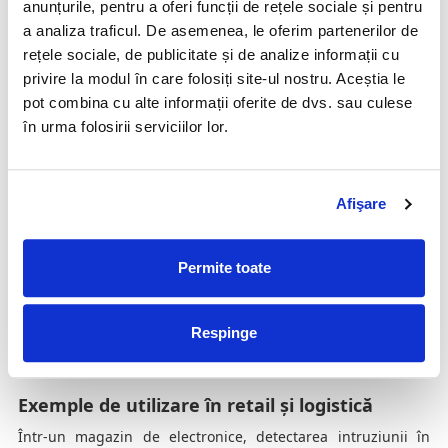
anunțurile, pentru a oferi funcții de rețele sociale și pentru
Mentenanța include:
a analiza traficul. De asemenea, le oferim partenerilor de
verificări periodice ale funcționării;
rețele sociale, de publicitate și de analize informații cu
testarea circuitelor de declanșare;
privire la modul în care folosiți site-ul nostru. Aceștia le
înlocuirea fluidului de către personal autorizat.
pot combina cu alte informații oferite de dvs. sau culese
Prin monitorizare și verificări regulate se poate implementa
în urma folosirii serviciilor lor.
mentenanță predictivă, care menține eficiența sistemului pe
termen lung.
Siguranță, certificări și utilizare responsabilă
Afişare
Echipamentele UR Fog respectă standardele europene
aplicabile, inclusiv EN 50131-8:2019, dedicat sistemelor anti-
Permite toate
efracție cu ceață. Ceața nu afectează echipamentele
electronice și nu lasă reziduuri. Instalarea și configurarea se
realizează conform normelor de securitate și sănătate în
muncă, fiind recomandată colaborarea cu integratori
Respinge
autorizați pentru respectarea cerințelor legale și etice.
Exemple de utilizare în retail și logistică
Într-un magazin de electronice, detectarea intruziunii în