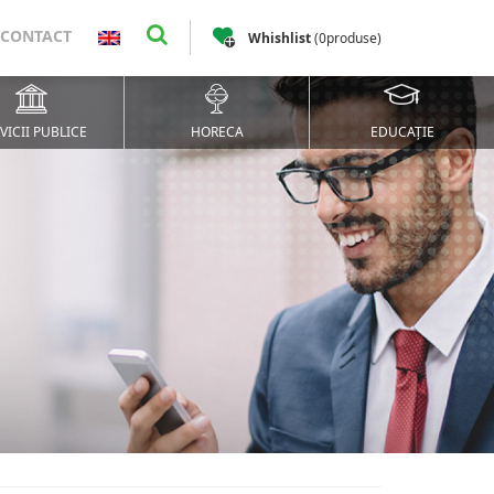
CONTACT
Whishlist
(
0
produse
)
VICII PUBLICE
HORECA
EDUCAȚIE