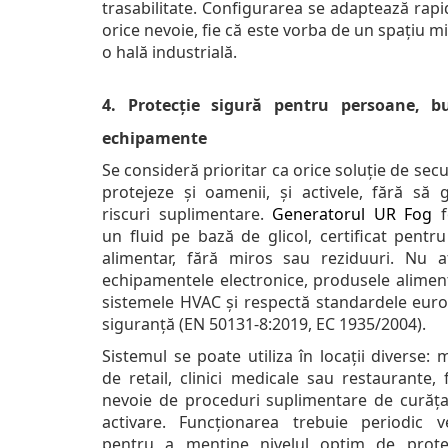
trasabilitate. Configurarea se adaptează rap
orice nevoie, fie că este vorba de un spațiu m
o hală industrială.
4. Protecție sigură pentru persoane, b
echipamente
Se consideră prioritar ca orice soluție de secu
protejeze și oamenii, și activele, fără să 
riscuri suplimentare.
Generatorul UR Fog
f
un fluid pe bază de glicol, certificat pentr
alimentar, fără miros sau reziduuri. Nu a
echipamentele electronice, produsele alimen
sistemele HVAC și respectă standardele eur
siguranță (EN 50131-8:2019, EC 1935/2004).
Sistemul se poate utiliza în locații diverse:
de retail, clinici medicale sau restaurante, 
nevoie de proceduri suplimentare de curăța
activare. Funcționarea trebuie periodic ver
pentru a menține nivelul optim de protec