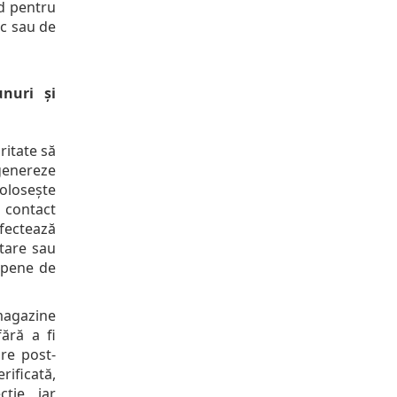
id pentru
ic sau de
unuri și
ritate să
genereze
olosește
u contact
fectează
tare sau
opene de
 magazine
fără a fi
re post-
ificată,
ție, iar