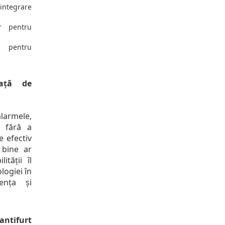
 integrare
ar pentru
, pentru
eață de
larmele,
, fără a
e efectiv
 bine ar
ității îl
logiei în
ența și
antifurt