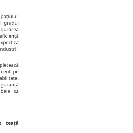
pațiului:
și gradul
igurarea
ficiență
xpertiză
ndustrii,
letează
accent pe
bilitate.
iguranță
ubele să
e ceață