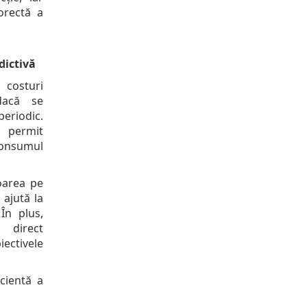
orectă a
dictivă
 costuri
dacă se
riodic.
 permit
consumul
.
loarea pe
 ajută la
În plus,
ă direct
ectivele
cientă a