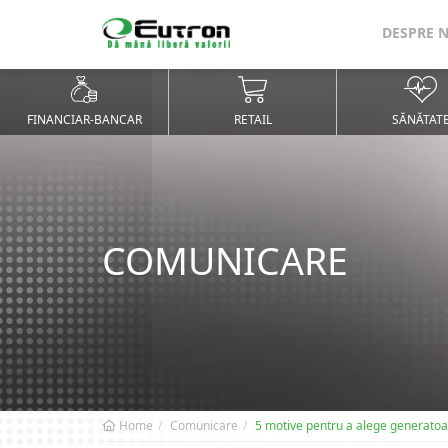
DESPRE 
FINANCIAR-BANCAR
RETAIL
SĂNĂTAT
COMUNICARE
Home
Comunicare
5 motive pentru a alege generatoare