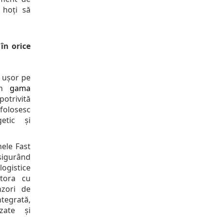
 hoți să
 în orice
 ușor pe
din
gama
potrivită
folosesc
etic și
mele Fast
igurând
logistice
stora cu
nzori de
ntegrată,
zate și