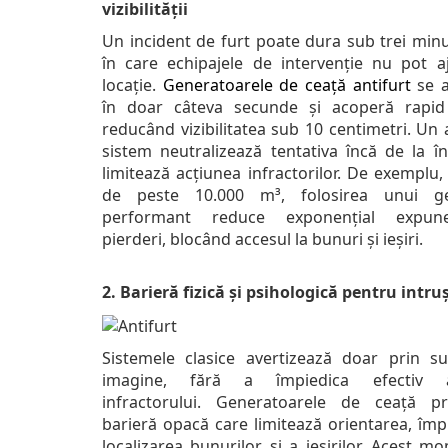
vizibilității
Un incident de furt poate dura sub trei minu
în care echipajele de intervenție nu pot a
locație.
Generatoarele de ceață antifurt
se a
în doar câteva secunde și acoperă rapid 
reducând vizibilitatea sub 10 centimetri. Un 
sistem neutralizează tentativa încă de la în
limitează acțiunea infractorilor. De exemplu, 
de peste 10.000 m³, folosirea unui ge
performant reduce exponențial expun
pierderi, blocând accesul la bunuri și ieșiri.
2. Barieră fizică și psihologică pentru intruș
Sistemele clasice avertizează doar prin s
imagine, fără a împiedica efectiv a
infractorului. Generatoarele de ceață 
barieră opacă care limitează orientarea, împ
localizarea bunurilor și a ieșirilor. Acest 