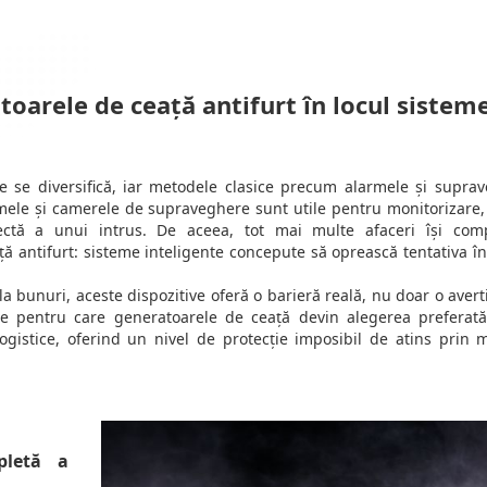
oarele de ceață antifurt în locul sistem
ate se diversifică, iar metodele clasice precum alarmele și supra
rmele și camerele de supraveghere sunt utile pentru monitorizare,
ectă a unui intrus. De aceea, tot mai multe afaceri își com
ă antifurt: sisteme inteligente concepute să oprească tentativa în
i la bunuri, aceste dispozitive oferă o barieră reală, nu doar o avert
ale pentru care generatoarele de ceață devin alegerea preferat
logistice, oferind un nivel de protecție imposibil de atins prin 
pletă a