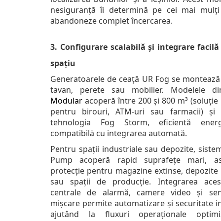
nesiguranță îi determină pe cei mai mulți
abandoneze complet încercarea.
3. Configurare scalabilă și integrare facilă
spațiu
Generatoarele de ceață UR Fog se montează
tavan, perete sau mobilier. Modelele 
Modular
acoperă între 200 și 800 m³ (soluție 
pentru birouri, ATM-uri sau farmacii) și 
tehnologia Fog Storm, eficientă energ
compatibilă cu integrarea automată.
Pentru spații industriale sau depozite, siste
Pump acoperă rapid suprafețe mari, as
protecție pentru magazine extinse, depozite 
sau spații de producție. Integrarea ace
centrale de alarmă, camere video și se
mișcare permite automatizare și securitate i
ajutând la fluxuri operaționale optimi