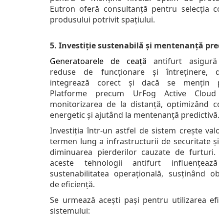
Eutron oferă consultanță pentru selecția c
produsului potrivit spațiului.
5. Investiție sustenabilă și mentenanță pre
Generatoarele de ceață
antifurt asigură
reduse de funcționare și întreținere, 
integrează corect și dacă se mențin pe
Platforme precum UrFog Active Cloud
monitorizarea de la distanță, optimizând 
energetic și ajutând la mentenanță predictivă
Investiția într-un astfel de sistem crește va
termen lung a infrastructurii de securitate și
diminuarea pierderilor cauzate de furturi. 
aceste tehnologii antifurt influențeaz
sustenabilitatea operațională, susținând obi
de eficiență.
Se urmează acești pași pentru utilizarea efi
sistemului: