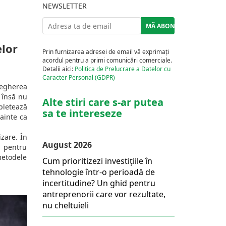
NEWSLETTER
elor
Prin furnizarea adresei de email vă exprimați
acordul pentru a primi comunicări comerciale.
Detalii aici:
Politica de Prelucrare a Datelor cu
Caracter Personal (GDPR)
vegherea
 însă nu
Alte stiri care s-ar putea
pletează
sa te intereseze
ainte ca
izare. În
August 2026
ă pentru
metodele
Cum prioritizezi investițiile în
tehnologie într-o perioadă de
incertitudine? Un ghid pentru
antreprenorii care vor rezultate,
nu cheltuieli