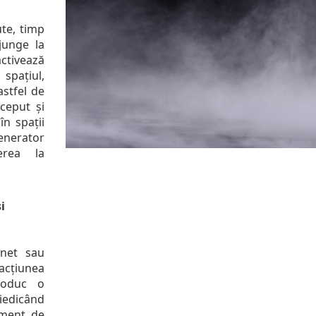
te, timp
junge la
ctivează
spațiul,
astfel de
ceput și
în spații
nerator
erea la
i
unet sau
cțiunea
produc o
iedicând
moment de