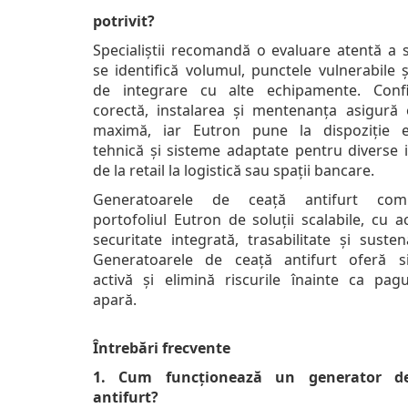
potrivit?
Specialiștii recomandă o evaluare atentă a s
se identifică volumul, punctele vulnerabile 
de integrare cu alte echipamente. Conf
corectă, instalarea și mentenanța asigură e
maximă, iar Eutron pune la dispoziție e
tehnică și sisteme adaptate pentru diverse i
de la retail la logistică sau spații bancare.
Generatoarele de ceață antifurt comp
portofoliul Eutron de soluții scalabile, cu 
securitate integrată, trasabilitate și sustena
Generatoarele de ceață antifurt oferă s
activă și elimină riscurile înainte ca pag
apară.
Întrebări frecvente
1. Cum funcționează un generator d
antifurt?