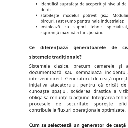
identifică suprafața de acoperit și nivelul de
dorit;
stabilește modelul potrivit (ex.: Modul
birouri, Fast Pump pentru hale industriale);
instalează cu suport tehnic specializat
siguranță maximă a funcționării.
Ce diferențiază generatoarele de c
sistemele tradiționale?
Sistemele clasice, precum camerele și a
documentează sau semnalează incidentul
interveni direct. Generatorul de ceață opreșt
inițiativa atacatorului, pentru că oricât de
cunoaște spațiul, scăderea drastică a vizibil
obligă să renunțe la acțiune. Integrarea tehno
procesele de securitate sporește efici
contribuie la fluxuri operaționale optimizate.
Cum se selectează un generator de ceață 