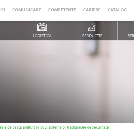
NOI
COMUNICARE
COMPETENȚE
CARIERE
CATALOG
E
LOGISTICĂ
PRODUCȚIE
SER
le de ceață antifurt în locul sistemelor tradiționale de securitate