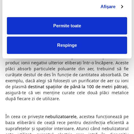
particulele contaminatoare din aer și de pe suprafețe prin
Afişare
eliberarea ionilor negativi. Astfel, ionizatoarele sunt
concepute pe baza unei tehnologii inovative prin care
sistemul de ionizare cu plasmă anihilează bacteriile și virușii
Permite toate
prin perforarea membranelor celulare. S-a dovedit științific
faptul că purificatoarele de aer cu ioni de plasmă sunt ideale
pentru a menține siguranța angajaților împotriva infectării
Respinge
cu virusul COVID-19.
Ionizatoarele au la bază două plăci metalice prin care se
produc ionii negativi ulterior eliberați într-o încăpere. Aceste
plăci absorb particulele poluante din aer, trebuind să fie
curățate destul de des în funcție de cantitatea absorbată. De
exemplu, dacă alegi să folosești un purificator de aer cu ioni
de plasmă
destinat spațiilor de până la 100 de metri pătrați
,
asigură-te că vei menține curate cele două plăci metalice
după fiecare zi de utilizare.
În ceea ce privește
nebulizatoarele
, acestea funcționează pe
baza eliberării de ceață rece pentru dezinfecția eficientă a
suprafețelor și spațiilor interioare. Atunci când nebulizatorul