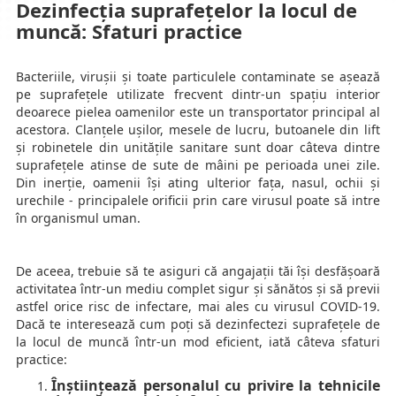
Dezinfecția suprafețelor la locul de
muncă: Sfaturi practice
Bacteriile, virușii și toate particulele contaminate se așează
pe suprafețele utilizate frecvent dintr-un spațiu interior
deoarece pielea oamenilor este un transportator principal al
acestora. Clanțele ușilor, mesele de lucru, butoanele din lift
și robinetele din unitățile sanitare sunt doar câteva dintre
suprafețele atinse de sute de mâini pe perioada unei zile.
Din inerție, oamenii își ating ulterior fața, nasul, ochii și
urechile - principalele orificii prin care virusul poate să intre
în organismul uman.
De aceea, trebuie să te asiguri că angajații tăi își desfășoară
activitatea într-un mediu complet sigur și sănătos și să previi
astfel orice risc de infectare, mai ales cu virusul COVID-19.
Dacă te interesează cum poți să dezinfectezi suprafețele de
la locul de muncă într-un mod eficient, iată câteva sfaturi
practice:
Înștiințează personalul cu privire la tehnicile