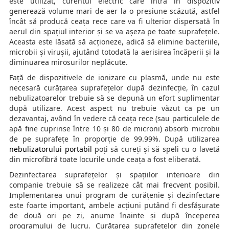
este utilizat, curentul electric care intră în dispozitiv
generează volume mari de aer la o presiune scăzută, astfel
încât să producă ceața rece care va fi ulterior dispersată în
aerul din spațiul interior și se va așeza pe toate suprafețele.
Aceasta este lăsată să acționeze, adică să elimine bacteriile,
microbii și virușii, ajutând totodată la aerisirea încăperii și la
diminuarea mirosurilor neplăcute.
Față de dispozitivele de ionizare cu plasmă, unde nu este
necesară curățarea suprafețelor după dezinfecție, în cazul
nebulizatoarelor trebuie să se depună un efort suplimentar
după utilizare. Acest aspect nu trebuie văzut ca pe un
dezavantaj, având în vedere că ceața rece (sau particulele de
apă fine cuprinse între 10 și 80 de microni) absorb microbii
de pe suprafețe în proporție de 99.99%. După utilizarea
nebulizatorului portabil
poți să cureți și să speli cu o lavetă
din microfibră toate locurile unde ceața a fost eliberată.
Dezinfectarea suprafețelor și spațiilor interioare din
companie trebuie să se realizeze cât mai frecvent posibil.
Implementarea unui program de curățenie și dezinfectare
este foarte important, ambele acțiuni putând fi desfășurate
de două ori pe zi, anume înainte și după începerea
programului de lucru. Curățarea suprafețelor din zonele