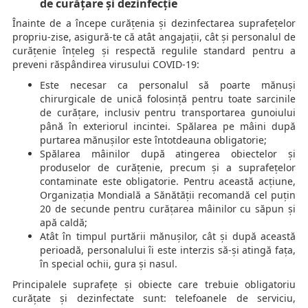
de curățare și dezinfecție
Înainte de a începe curățenia și dezinfectarea suprafețelor
propriu-zise, asigură-te că atât angajații, cât și personalul de
curățenie înțeleg și respectă regulile standard pentru a
preveni răspândirea virusului COVID-19:
Este necesar ca personalul să poarte mănuși
chirurgicale de unică folosință pentru toate sarcinile
de curățare, inclusiv pentru transportarea gunoiului
până în exteriorul incintei. Spălarea pe mâini după
purtarea mănușilor este întotdeauna obligatorie;
Spălarea mâinilor după atingerea obiectelor și
produselor de curățenie, precum și a suprafețelor
contaminate este obligatorie. Pentru această acțiune,
Organizația Mondială a Sănătății recomandă cel puțin
20 de secunde pentru curățarea mâinilor cu săpun și
apă caldă;
Atât în timpul purtării mănușilor, cât și după această
perioadă, personalului îi este interzis să-și atingă fața,
în special ochii, gura și nasul.
Principalele suprafețe și obiecte care trebuie obligatoriu
curățate și dezinfectate sunt: telefoanele de serviciu,