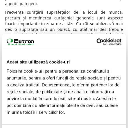
agenții patogeni.
Frecvența curățării suprafețelor de la locul de muncă,
precum și menținerea curățeniei generale sunt aspecte
foarte importante în ziua de astăzi. Cu cât se utilizează mai
des o suprafață sau un obiect, cu atât mai des trebuie
curățat și dezinfectat pentru a reduce posibilitatea infectării
cu virusul COVID-19. Suprafețele din locurile comune (de
exemplu, unități sanitare, vestiare, bucătării, lifturi etc.)
trebuie curățate după fiecare utilizare, chiar dacă acest
lucru prevede un efort suplimentar.
Acest site utilizează cookie-uri
Utilizează ionizatoare și nebulizatoare pentru
dezinfecția suprafețelor
Folosim cookie-uri pentru a personaliza conținutul și
anunțurile, pentru a oferi funcții de rețele sociale și pentru
Ionizatoarele și nebulizatoarele sunt dispozitive de mari
a analiza traficul. De asemenea, le oferim partenerilor de
dimensiuni în comparație cu produsele de dezinfectare
clasice destinate să purifice aerul dintr-o încăpere și să
rețele sociale, de publicitate și de analize informații cu
elimine bacteriile și virușii de pe suprafețele frecvent
privire la modul în care folosiți site-ul nostru. Aceștia le
utilizate. Cele două dispozitive asigură un grad de
pot combina cu alte informații oferite de dvs. sau culese
dezinfectare de până la 99.99% ceea ce este ideal pentru un
în urma folosirii serviciilor lor.
loc de muncă sănătos și performant.
Majoritatea
purificatoarelor de aer cu ioni de plasmă
funcționează pe baza unui ventilator care absoarbe