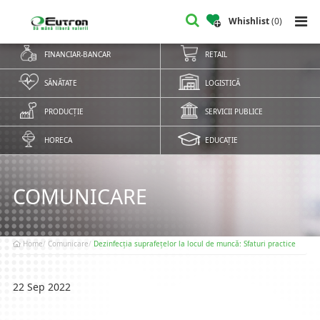
Whishlist
(
0
)
FINANCIAR-BANCAR
RETAIL
SĂNĂTATE
LOGISTICĂ
PRODUCȚIE
SERVICII PUBLICE
HORECA
EDUCAȚIE
COMUNICARE
Home
Comunicare
Dezinfecția suprafețelor la locul de muncă: Sfaturi practice
22 Sep 2022