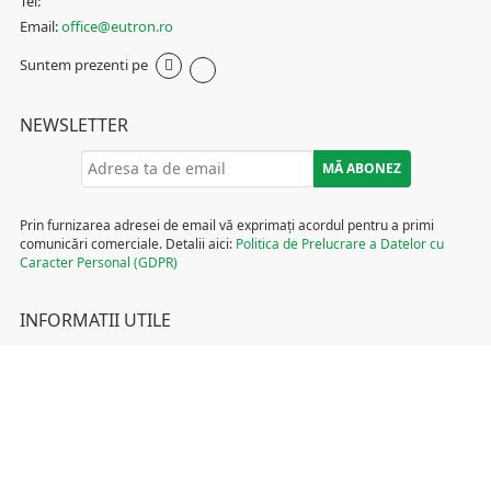
Tel:
Email:
office@eutron.ro
Suntem prezenti pe
NEWSLETTER
Prin furnizarea adresei de email vă exprimați acordul pentru a primi
comunicări comerciale. Detalii aici:
Politica de Prelucrare a Datelor cu
Caracter Personal (GDPR)
INFORMATII UTILE
Termeni și condiții
Politica de Cookies
Politica de Prelucrare a Datelor cu Caracter Personal (GDPR)
DCP Tombola
ANPC