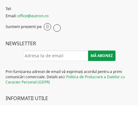
Tel:
Email:
office@eutron.ro
Suntem prezenti pe
NEWSLETTER
Prin furnizarea adresei de email vă exprimați acordul pentru a primi
comunicări comerciale. Detalii aici:
Politica de Prelucrare a Datelor cu
Caracter Personal (GDPR)
INFORMATII UTILE
Termeni și condiții
Politica de Cookies
Politica de Prelucrare a Datelor cu Caracter Personal (GDPR)
DCP Tombola