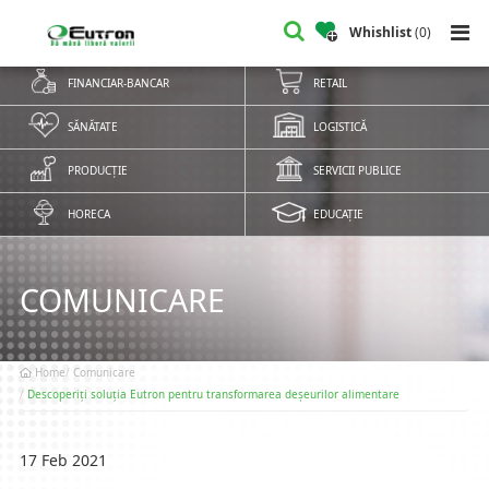
Whishlist
(
0
)
FINANCIAR-BANCAR
RETAIL
SĂNĂTATE
LOGISTICĂ
PRODUCȚIE
SERVICII PUBLICE
HORECA
EDUCAȚIE
COMUNICARE
Home
Comunicare
Descoperiți soluția Eutron pentru transformarea deșeurilor alimentare
17 Feb 2021