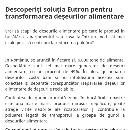
Descoperiți soluția Eutron pentru
transformarea deșeurilor alimentare
Vrei să scapi de deșeurile alimentare pe care le produci în
bucătăria, apartamentul sau casa ta într-un mod cât mai
ecologic și să contribui la reducerea poluării?
În România, se aruncă în fiecare zi, 6.000 tone de alimente.
Gospodăriile sunt cel mai mare generator de deșeuri
alimentare, cu un procent de 49%. În plus, gestionarea
deșeurilor costă bani și nu întotdeauna acestea sunt
colectate și separate corespunzător (separarea deșeurilor
alimentare de deșeurile reciclabile).
Cantitatea de gunoi aruncată zilnic în bucătăriile noastre
este una foarte mare, produce mirosuri neplăcute, poate
atrage vizite nedorite ale rozătoarelor și contribuie la
poluarea legată de transportul la groapa de gunoi a
deșeurilor alimentare.
Ce spui dacă ai putea scăpa de toate acestea și în plus sa