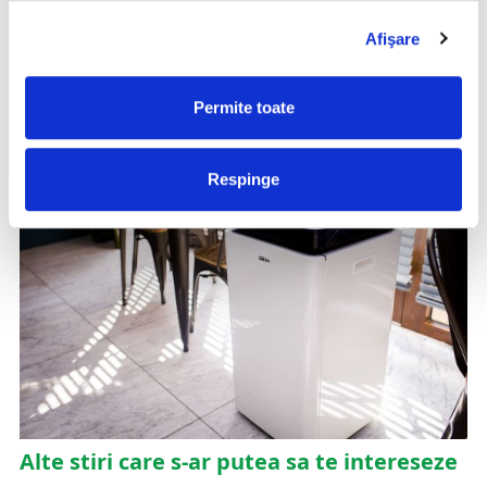
rezidențial și spațiilor cu o cantitate de deșeuri alimentare
de până la 4kg/zi.
Afişare
Urmăriți filmul de prezentare al soluției Eutron aici:
https://www.youtube.com/watch?v=Ms3880YdbMM
Permite toate
Respinge
Alte stiri care s-ar putea sa te intereseze