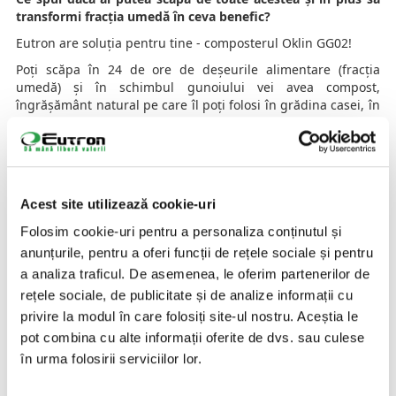
transformi fracția umedă în ceva benefic?
Eutron are soluția pentru tine - composterul Oklin GG02!
Poți scăpa în 24 de ore de deșeurile alimentare (fracția
umedă) și în schimbul gunoiului vei avea compost,
îngrășământ natural pe care îl poți folosi în grădina casei, în
ghivecele florilor din casă sau pe spațiul verde din jurul
blocului tău.
Composterul - o soluție eficientă, economică și sustenabilă
Composterul este un echipament care descompune resturile
Acest site utilizează cookie-uri
alimentare în maxim 24 de ore, transformându-le în
compost. Are o capacitate de prelucrare de max. 4 kg în 24
Folosim cookie-uri pentru a personaliza conținutul și
de ore. Este ușor de folosit, nu are nevoie de consumabile,
anunțurile, pentru a oferi funcții de rețele sociale și pentru
doar de o suprafață de 45 cm și o priză în apropiere.
a analiza traficul. De asemenea, le oferim partenerilor de
Ce poți introduce în composter?
rețele sociale, de publicitate și de analize informații cu
Resturi de fructe și legume, citrice, coji de banane, rămășițe
privire la modul în care folosiți site-ul nostru. Aceștia le
de plante, pâine și alte alimente învechite, plante uscate și
pot combina cu alte informații oferite de dvs. sau culese
alte resturi alimentare. Eutron te poate ajuta să scapi de
în urma folosirii serviciilor lor.
deșeurile alimentare din bucătăria, apartamentul sau casa
ta folosind composterul OKLIN GG02, dedicat uzului