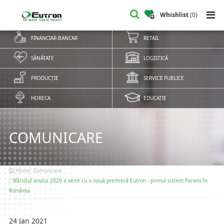
Whishlist
(
0
)
FINANCIAR-BANCAR
RETAIL
SĂNĂTATE
LOGISTICĂ
PRODUCȚIE
SERVICII PUBLICE
HORECA
EDUCAȚIE
COMUNICARE
Home
Comunicare
Sfârsitul anului 2020 a venit cu o nouă premieră Eutron - primul sistem Parans în
România
24 Jan 2021