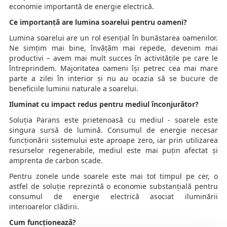
economie importantă de energie electrică.
Ce importanță are lumina soarelui pentru oameni?
Lumina soarelui are un rol esențial în bunăstarea oamenilor.
Ne simțim mai bine, învățăm mai repede, devenim mai
productivi – avem mai mult succes în activitățile pe care le
întreprindem. Majoritatea oameni își petrec cea mai mare
parte a zilei în interior și nu au ocazia să se bucure de
beneficiile luminii naturale a soarelui.
Iluminat cu impact redus pentru mediul înconjurător?
Soluția Parans este prietenoasă cu mediul - soarele este
singura sursă de lumină. Consumul de energie necesar
funcționării sistemului este aproape zero, iar prin utilizarea
resurselor regenerabile, mediul este mai puțin afectat și
amprenta de carbon scade.
Pentru zonele unde soarele este mai tot timpul pe cer, o
astfel de soluție reprezintă o economie substanțială pentru
consumul de energie electrică asociat iluminării
interioarelor clădirii.
Cum funcționează?