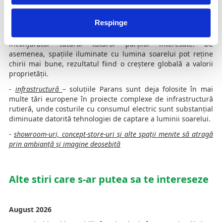
-
clădiri de birouri sau rezidențiale
- soluțiile PARANS pot ajuta
Respinge
companiile să obțină certificate de construcții verzi, cum ar fi
LEED și BREEAM, care comunică grija pentru mediul
înconjurător tuturor tuturor părților interesate. DE
asemenea, spațiile iluminate cu lumina soarelui pot reține
chirii mai bune, rezultatul fiind o creștere globală a valorii
proprietății.
-
infrastructură
– soluțiile Parans sunt deja folosite în mai
multe tări europene în proiecte complexe de infrastructură
rutieră, unde costurile cu consumul electric sunt substanțial
diminuate datorită tehnologiei de captare a luminii soarelui.
-
showroom-uri, concept-store-uri și alte spații menite să atragă
prin ambianță și imagine deosebită