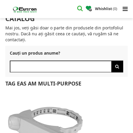
Home
Catalog
Etichete & Tag-uri EAS Acusto-magnetic
Tag EAS AM Multi-Purpose
Whishlist
(
0
)
CATALOG
Mai jos, veți găsi doar o parte din produsele din portofoliul
nostru. Dacă nu ați găsit ceea ce cautați, vă rugăm să ne
contactați.
Cauți un produs anume?
TAG EAS AM MULTI-PURPOSE