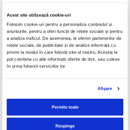
CONTACTEAZA-NE
Acest site utilizează cookie-uri
PROCESE NUMERAR
Folosim cookie-uri pentru a personaliza conținutul și
anunțurile, pentru a oferi funcții de rețele sociale și pentru
IDENTIFICARE AUTOMATĂ PRODUSE,
a analiza traficul. De asemenea, le oferim partenerilor de
DOCUMENTE IDENTIFICARE & PERSOANE
rețele sociale, de publicitate și de analize informații cu
privire la modul în care folosiți site-ul nostru. Aceștia le
SECURITATE INTEGRATĂ
pot combina cu alte informații oferite de dvs. sau culese
în urma folosirii serviciilor lor.
Securitate Electronică
EAS - Sisteme Electronice Antifurt
Afişare
Sistem Anti-efracție cu Generator de Ceață
Securitate Mecanică
Permite toate
EXPERIENȚA CLIENTULUI
Respinge