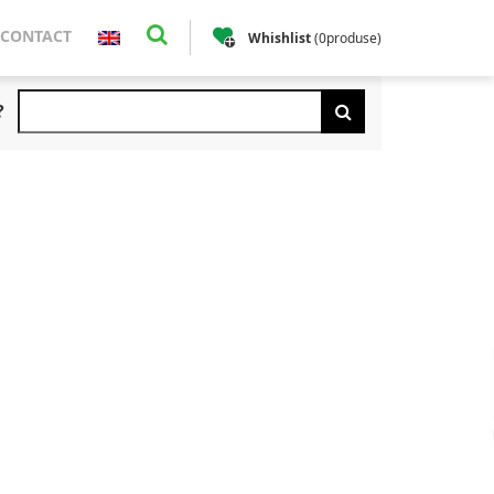
CONTACT
Whishlist
(
0
produse
)
?