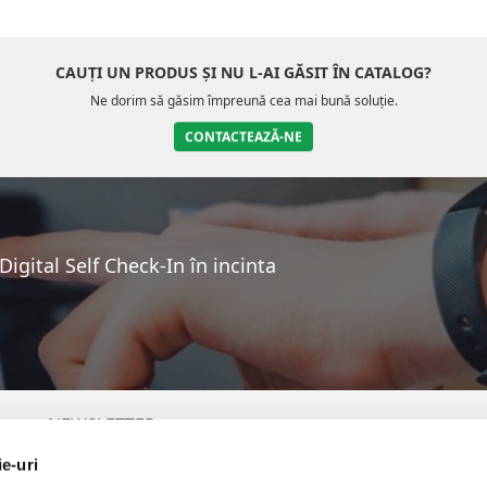
CAUȚI UN PRODUS ȘI NU L-AI GĂSIT ÎN CATALOG?
Ne dorim să găsim împreună cea mai bună soluție.
CONTACTEAZĂ-NE
igital Self Check-In în incinta
NEWSLETTER
ie-uri