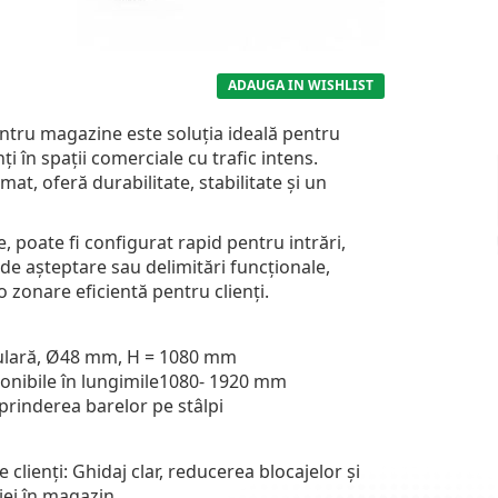
ADAUGA IN WISHLIST
ntru magazine este soluția ideală pentru
ți în spații comerciale cu trafic intens.
mat, oferă durabilitate, stabilitate și un
, poate fi configurat rapid pentru intrări,
de așteptare sau delimitări funcționale,
o zonare eficientă pentru clienți.
gulară, Ø48 mm, H = 1080 mm
ponibile în lungimile1080- 1920 mm
prinderea barelor pe stâlpi
 clienți: Ghidaj clar, reducerea blocajelor și
iei în magazin.