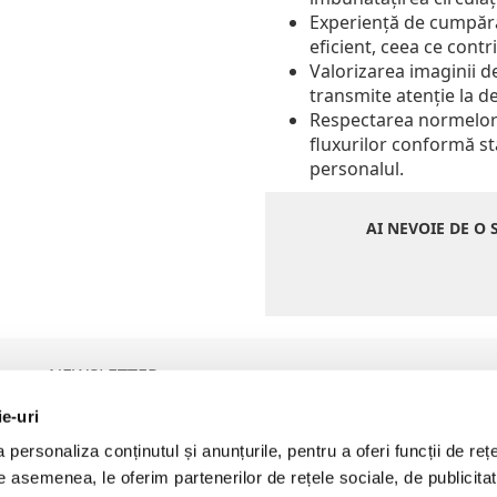
Experiență de cumpărar
eficient, ceea ce contri
Valorizarea imaginii d
transmite atenție la deta
Respectarea normelor 
fluxurilor conformă sta
personalul.
AI NEVOIE DE O 
NEWSLETTER
ie-uri
personaliza conținutul și anunțurile, pentru a oferi funcții de rețe
P
De asemenea, le oferim partenerilor de rețele sociale, de publicita
Prin furnizarea adresei de email vă exprimați acordul pentru a
primi comunicări comerciale. Detalii aici:
Politica de Prelucrare a