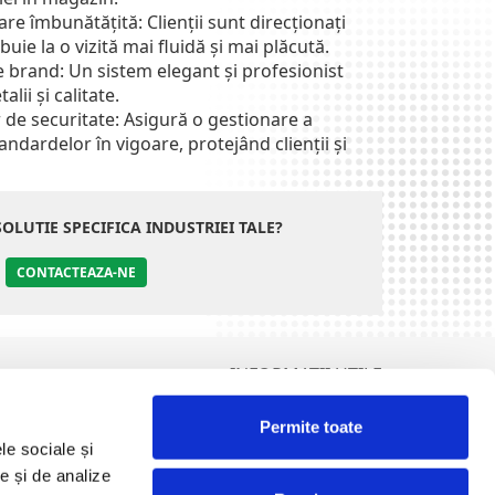
e îmbunătățită: Clienții sunt direcționați
buie la o vizită mai fluidă și mai plăcută.
e brand: Un sistem elegant și profesionist
lii și calitate.
de securitate: Asigură o gestionare a
ndardelor în vigoare, protejând clienții și
SOLUTIE SPECIFICA INDUSTRIEI TALE?
CONTACTEAZA-NE
INFORMATII UTILE
Termeni și condiții
Permite toate
Politica de Cookies
le sociale și
olitica de Prelucrare a Datelor cu Caracter Personal (GDPR)
te și de analize
DCP Tombola