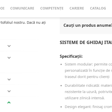
Anti-lovire
Sisteme de Ghidaj ITAB
NOI
COMUNICARE
COMPETENȚE
CARIERE
CATALOG
rtofoliul nostru. Dacă nu ați
Cauți un produs anume
SISTEME DE GHIDAJ ITA
Specificații:
Sistem modular: permite c
personalizată în funcție de 
traseul dorit pentru clienți
Durabilitate ridicată: mater
rezistente la uzură, potrivi
utilizare zilnică intensă.
Design elegant: finisaj crom