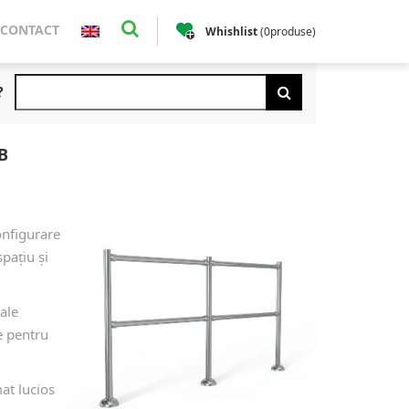
CONTACT
Whishlist
(
0
produse
)
?
B
onfigurare
spațiu și
iale
te pentru
at lucios