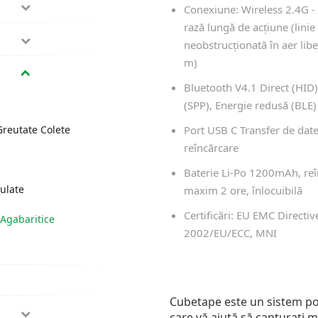
Conexiune: Wireless 2.4G -
rază lungă de acțiune (linie 
neobstrucționată în aer lib
m)
Bluetooth V4.1 Direct (HID),
(SPP), Energie redusă (BLE)
reutate Colete
Port USB C Transfer de date
reîncărcare
Baterie Li-Po 1200mAh, reî
ulate
maxim 2 ore, înlocuibilă
Certificări: EU EMC Directiv
Agabaritice
2002/EU/ECC, MNI
Cubetape este un sistem po
care vă ajută să capturați mă