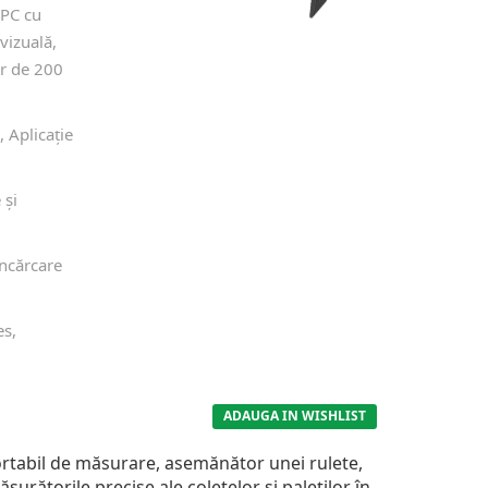
 PC cu
vizuală,
er de 200
 Aplicație
 și
ncărcare
es,
ADAUGA IN WISHLIST
rtabil de măsurare, asemănător unei rulete,
surătorile precise ale coletelor și paleților în