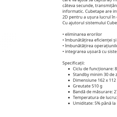
câteva secunde, transmițând
informatic. Cubetape are in
2D pentru a ușura lucrul în
Cu ajutorul sistemului Cubet
• eliminarea erorilor
• îmbunătățirea eficienței ș
• îmbunătățirea operațiunil
• integrarea ușoară cu sist
Specificații:
Ciclu de funcționare: 
Standby minim 30 de z
Dimensiune 162 x 112
Greutate 510 g
Bandă de măsurare: 2
Temperatura de lucru:
Umiditate: 5% până la 