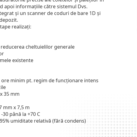
 apoi informațiile către sistemul Dvs.
tegrat și un scanner de coduri de bare 1D și
 depozit.
ape realizați:
i reducerea cheltuielilor generale
or
emele existente
8 ore minim pt. regim de funcționare intens
ile
 x 35 mm
7 mm x 7,5 m
 -30 până la +70 C
95% umiditate relativă (fără condens)