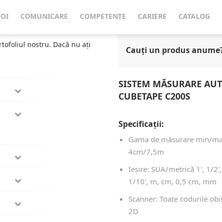
 Agabaritice Cubetape
Sistem Măsurare Automată Dimensiuni Agabaritice C
NOI
COMUNICARE
COMPETENȚE
CARIERE
CATALOG
rtofoliul nostru. Dacă nu ați
Cauți un produs anume
SISTEM MĂSURARE AUT
CUBETAPE C200S
Specificații:
Gama de măsurare min/ma
4cm/7,5m
Ieșire: SUA/metrică 1', 1/2',
1/10', m, cm, 0,5 cm, mm
Scanner: Toate codurile obi
2D