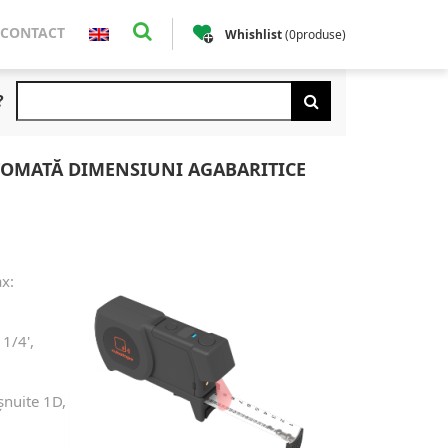
ubetape C200S
CONTACT
Whishlist
(
0
produse
)
?
OMATĂ DIMENSIUNI AGABARITICE
x:
 1/4',
șnuite 1D,