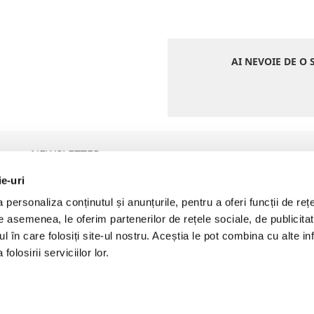
AI NEVOIE DE O 
NEWSLETTER
ie-uri
personaliza conținutul și anunțurile, pentru a oferi funcții de rețe
P
De asemenea, le oferim partenerilor de rețele sociale, de publicita
Prin furnizarea adresei de email vă exprimați acordul pentru a
primi comunicări comerciale. Detalii aici:
Politica de Prelucrare a
ul în care folosiți site-ul nostru. Aceștia le pot combina cu alte inf
Datelor cu Caracter Personal (GDPR)
olosirii serviciilor lor.