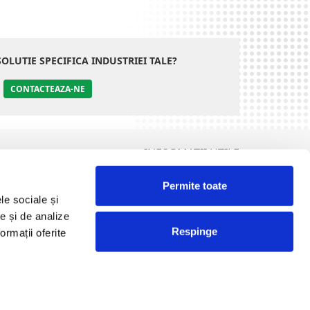
SOLUTIE SPECIFICA INDUSTRIEI TALE?
CONTACTEAZA-NE
INFORMATII UTILE
Termeni și condiții
Permite toate
Politica de Cookies
le sociale și
olitica de Prelucrare a Datelor cu Caracter Personal (GDPR)
te și de analize
DCP Tombola
Respinge
ormații oferite
ANPC
Design & Development