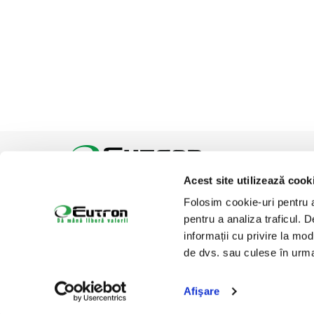
Acest site utilizează cook
Tel:
Email:
office@eutron.ro
Folosim cookie-uri pentru a 
Suntem prezenti pe
pentru a analiza traficul. 
informații cu privire la mod
de dvs. sau culese în urma f
Afişare