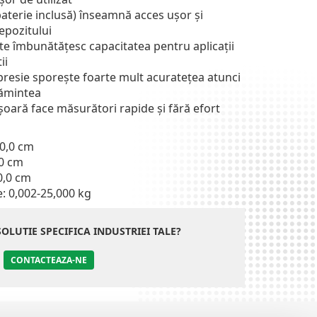
aterie inclusă) înseamnă acces ușor și
depozitului
te îmbunătățesc capacitatea pentru aplicații
ii
presie sporește foarte mult acuratețea atunci
ămintea
oară face măsurători rapide și fără efort
90,0 cm
,0 cm
0,0 cm
: 0,002-25,000 kg
SOLUTIE SPECIFICA INDUSTRIEI TALE?
CONTACTEAZA-NE