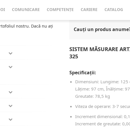
Neregulate
Sistem Măsurare Articole Neregulate/Colete Cubiscan 325
NOI
COMUNICARE
COMPETENȚE
CARIERE
CATALOG
rtofoliul nostru. Dacă nu ați
Cauți un produs anume
SISTEM MĂSURARE ART
325
Specificații:
Dimensiuni: Lungime: 125
Lățime: 97 cm, Înălțime: 9
Greutate: 78,5 kg
Viteza de operare: 3-7 sec
Increment dimensional: 0,
Increment de greutate: 0,0