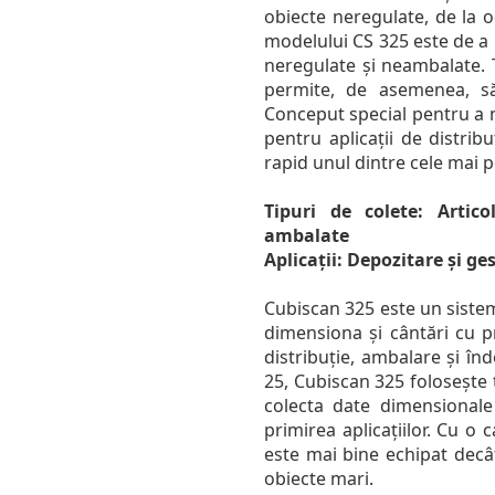
obiecte neregulate, de la o
modelului CS 325 este de a 
neregulate și neambalate. T
permite, de asemenea, să
Conceput special pentru a 
pentru aplicații de distrib
rapid unul dintre cele mai
Tipuri de colete: Artic
ambalate
Aplicații: Depozitare și ge
Cubiscan 325 este un sist
dimensiona și cântări cu p
distribuție, ambalare și în
25, Cubiscan 325 folosește 
colecta date dimensionale
primirea aplicațiilor. Cu o
este mai bine echipat decâ
obiecte mari.