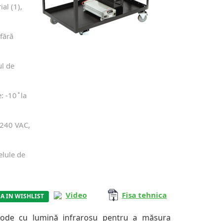
ial (1),
fără
ul de
-10 ̊ la
-240 VAC,
elule de
Video
Fisa tehnica
A IN WISHLIST
iode cu lumină infraroșu pentru a măsura