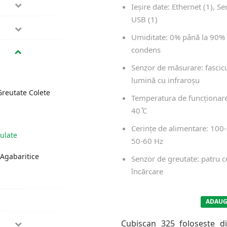
Ieșire date: Ethernet (1), Ser
USB (1)
Umiditate: 0% până la 90% 
condens
Senzor de măsurare: fascic
lumină cu infraroșu
reutate Colete
Temperatura de funcționare: 
40 ̊C
Cerințe de alimentare: 100
ulate
50-60 Hz
Agabaritice
Senzor de greutate: patru c
încărcare
ADAUG
Cubiscan 325 folosește d