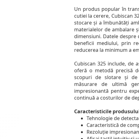
Un produs popular în transpo
cutiei la cerere, Cubiscan 
stocare și a îmbunătăți am
materialelor de ambalare ș
dimensiuni. Datele despre 
beneficii mediului, prin 
reducerea la minimum a emi
Cubiscan 325 include, de 
oferă o metodă precisă d
scopuri de slotare și de
măsurare de ultimă gen
impresionantă pentru expe
continuă a costurilor de dep
Caracteristicile produsulu
Tehnologie de detectar
Caracteristică de com
Rezoluție impresionant
Afișaj tactil intuitiv și 