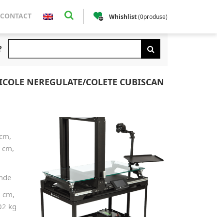
CONTACT
Whishlist
(
0
produse
)
?
ICOLE NEREGULATE/COLETE CUBISCAN
 cm,
7 cm,
unde
1 cm,
02 kg