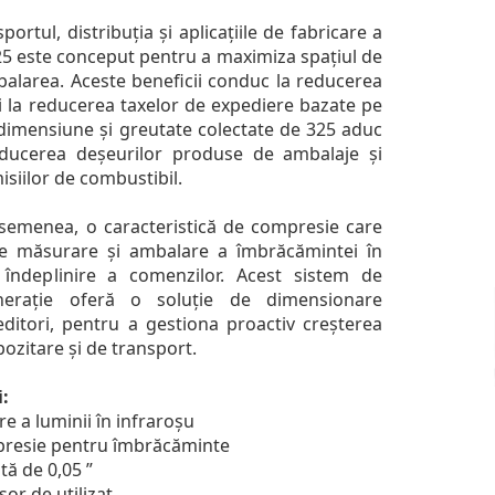
rtul, distribuția și aplicațiile de fabricare a
325 este conceput pentru a maximiza spațiul de
balarea. Aceste beneficii conduc la reducerea
i la reducerea taxelor de expediere bazate pe
dimensiune și greutate colectate de 325 aduc
reducerea deșeurilor produse de ambalaje și
siilor de combustibil.
asemenea, o caracteristică de compresie care
e măsurare și ambalare a îmbrăcămintei în
 îndeplinire a comenzilor. Acest sistem de
erație oferă o soluție de dimensionare
ditori, pentru a gestiona proactiv creșterea
ozitare și de transport.
i:
e a luminii în infraroșu
presie pentru îmbrăcăminte
ă de 0,05 ”
ușor de utilizat