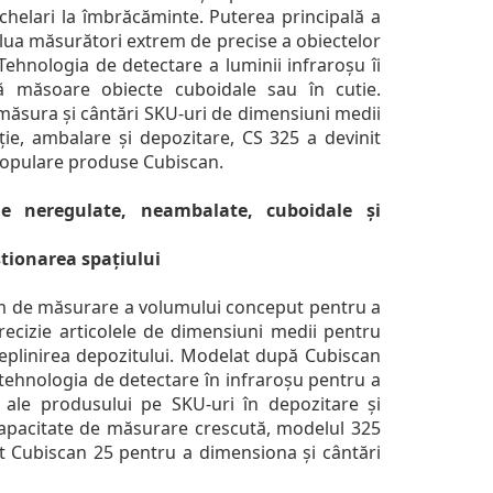
chelari la îmbrăcăminte. Puterea principală a
lua măsurători extrem de precise a obiectelor
ehnologia de detectare a luminii infraroșu îi
 măsoare obiecte cuboidale sau în cutie.
măsura și cântări SKU-uri de dimensiuni medii
uție, ambalare și depozitare, CS 325 a devinit
 populare produse Cubiscan.
ole neregulate, neambalate, cuboidale și
stionarea spațiului
em de măsurare a volumului conceput pentru a
recizie articolele de dimensiuni medii pentru
deplinirea depozitului. Modelat după Cubiscan
tehnologia de detectare în infraroșu pentru a
 ale produsului pe SKU-uri în depozitare și
 capacitate de măsurare crescută, modelul 325
t Cubiscan 25 pentru a dimensiona și cântări