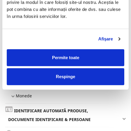
privire la modul în care folosiți site-ul nostru. Aceștia le
pot combina cu alte informații oferite de dvs. sau culese
CONTACTEAZA-NE
în urma folosirii serviciilor lor.
PROCESE NUMERAR
Bancnote
Afişare
Mașini Numărat și Procesat Bancnote
Permite toate
Dispozitive Verificare Autenticitate Bancnote
Mașini Legat și Împachetat Bancnote
Respinge
Automate Bancnote
Monede
IDENTIFICARE AUTOMATĂ PRODUSE,
DOCUMENTE IDENTIFICARE & PERSOANE