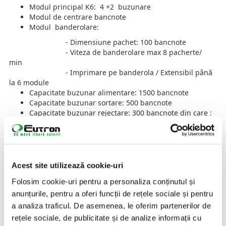
Modul principal K6: 4 +2 buzunare
Modul de centrare bancnote
Modul banderolare:
- Dimensiune pachet: 100 bancnote
- Viteza de banderolare max 8 pacherte/
min
- Imprimare pe banderola / Extensibil până
la 6 module
Capacitate buzunar alimentare: 1500 bancnote
Capacitate buzunar sortare: 500 bancnote
Capacitate buzunar rejectare: 300 bancnote din care :
- Compartimentul de falsuri si
contrafaceri: 100 bancnote
- Compartimentul de rejectare: 200
bancnote
Acest site utilizează cookie-uri
Echipamentul a trecut cu succes testele efectuate de Banca
Folosim cookie-uri pentru a personaliza conținutul și
Naţională a României (Lista echipamentelor de procesare a
anunțurile, pentru a oferi funcții de rețele sociale și pentru
bancnotelor utilizate de personal), așa cum este prevăzut
a analiza traficul. De asemenea, le oferim partenerilor de
în Regulamentul BNR nr. 4/2013.
rețele sociale, de publicitate și de analize informații cu
AI NEVOIE DE O SOLUTIE SPECIFICA INDUSTRIEI TALE?