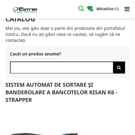
Home
Catalog
Mașini Sortat Bancnote
Sistem Automat de Sortare și Banderolare a Bancotelor KISAN K6 - Strapper
Whishlist
(
0
)
CATALOG
Mai jos, veți găsi doar o parte din produsele din portofoliul
nostru. Dacă nu ați găsit ceea ce cautați, vă rugăm să ne
contactați.
Cauți un produs anume?
SISTEM AUTOMAT DE SORTARE ȘI
BANDEROLARE A BANCOTELOR KISAN K6 -
STRAPPER