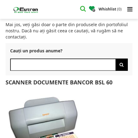
Home
Catalog
Scanere Documente
Scanner Documente Bancor bSL 60
Whishlist
(
0
)
CATALOG
Mai jos, veți găsi doar o parte din produsele din portofoliul
nostru. Dacă nu ați găsit ceea ce cautați, vă rugăm să ne
contactați.
Cauți un produs anume?
SCANNER DOCUMENTE BANCOR BSL 60