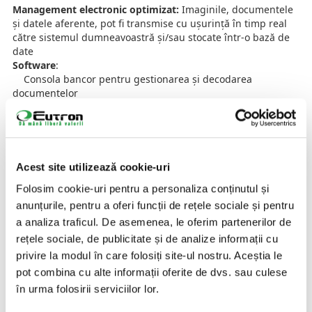
Management electronic optimizat:
Imaginile, documentele
și datele aferente, pot fi transmise cu ușurință în timp real
către sistemul dumneavoastră și/sau stocate într-o bază de
date
Software
:
Consola bancor pentru gestionarea și decodarea
documentelor
bancor OMR pentru a recunoaște diferite tipuri de mărci
și semne în celule
Calitatea imaginii:
Rezoluția este optimizată automat în
funcție de decodificarea datelor.
Acest site utilizează cookie-uri
Senzor de imagine de contact (CIS), doar frontal
Folosim cookie-uri pentru a personaliza conținutul și
Rezoluție: Tonuri de gri: 256 de niveluri, până la 200
dpi
anunțurile, pentru a oferi funcții de rețele sociale și pentru
Format imagine: Tiff (G3,G4), Jpeg, Bmp și Pdf
a analiza traficul. De asemenea, le oferim partenerilor de
Autocrop: eliminarea automată a marginilor
rețele sociale, de publicitate și de analize informații cu
Aliniere automată: rotație automată
privire la modul în care folosiți site-ul nostru. Aceștia le
Specificații tehnice:
pot combina cu alte informații oferite de dvs. sau culese
Viteză de scanare: 1 secundă per document
în urma folosirii serviciilor lor.
(alb/negru sau tonuri de gri la 200 dpi)
Consum de energie: 20 W sau mai puțin (sleep: mai