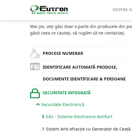
Home
Catalog
Etichete & Tag-uri EAS Radio-frecvență
DESPRE 
CATALOG
Mai jos, veți găsi doar o parte din produsele din po
găsit ceea ce cautați, vă rugăm să ne contactați.
PROCESE NUMERAR
IDENTIFICARE AUTOMATĂ PRODUSE,
DOCUMENTE IDENTIFICARE & PERSOANE
SECURITATE INTEGRATĂ
Securitate Electronică
EAS - Sisteme Electronice Antifurt
Sistem Anti-efracție cu Generator de Ceață