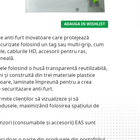
ADAUGA IN WISHLIST
tie
anti-furt
inovatoare care protejează
ecurizate folosind un tag sau multi-grip, cum
le, cablurile HD, accesorii pentru ras,
rneală.
ele folosind o husă
transparentă
reutilizabilă,
i și construită din trei materiale plastice
șoare, laminate împreună pentru a crea
 securitazare anti-furt.
ite clienților să vizualizeze și să
odusele, maximizând folosirea spațiului de
nzori (consumabile și accesorii) EAS sunt
ăsi doar o parte din produsele din portofoliul