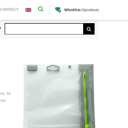
CONTACT
Whishlist
(
0
produse
)
?
mm, M
 mm