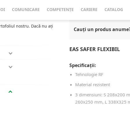
EAS Safer Flexibil
NOI
COMUNICARE
COMPETENȚE
CARIERE
CATALOG
rtofoliul nostru. Dacă nu ați
Cauți un produs anume
EAS SAFER FLEXIBIL
Specificații:
Tehnologie RF
Material rezistent
3 dimensiuni: S 208x200 
260x250 mm, L 338X325