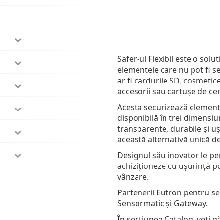
Safer-ul Flexibil este o solu
elementele care nu pot fi s
ar fi cardurile SD, cosmetice
accesorii sau cartușe de ce
Acesta securizează element
disponibilă în trei dimensiun
transparente, durabile și u
această alternativă
unică
de
Designul său inovator le perm
achiziționeze cu ușurință p
vânzare.
Partenerii Eutron pentru se
Sensormatic și Gateway.
În secțiunea Catalog, veți g