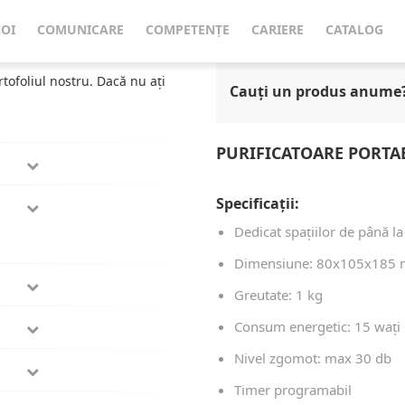
trostatic)
Purificatoare Portabile Aer cu Ioni de Plasmă S
NOI
COMUNICARE
COMPETENȚE
CARIERE
CATALOG
rtofoliul nostru. Dacă nu ați
Cauți un produs anume
PURIFICATOARE PORTAB
Specificații:
Dedicat spațiilor de până l
Dimensiune: 80x105x185
Greutate: 1 kg
Consum energetic: 15 wați
Nivel zgomot: max 30 db
Timer programabil