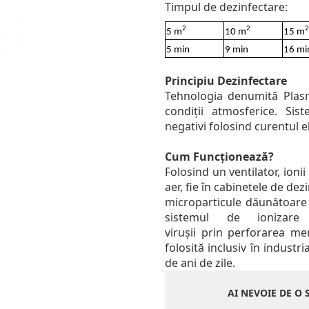
Timpul de dezinfectare:
2
2
2
5 m
10 m
15 m
5 min
9 min
16 mi
Principiu Dezinfectare
Tehnologia denumită Plas
condiții atmosferice. Si
negativi folosind curentul e
Cum Funcționează?
Folosind un ventilator, ioni
aer, fie în cabinetele de dezi
microparticule dăunătoare c
sistemul de ionizare
virușii prin perforarea m
folosită inclusiv în industri
de ani de zile.
AI NEVOIE DE O 