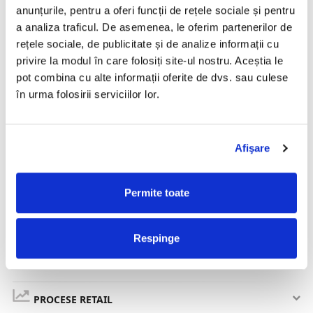
anunțurile, pentru a oferi funcții de rețele sociale și pentru
a analiza traficul. De asemenea, le oferim partenerilor de
rețele sociale, de publicitate și de analize informații cu
privire la modul în care folosiți site-ul nostru. Aceștia le
AI NEVOIE DE O SOLUTIE SPECIFICA INDUSTRIEI TALE?
pot combina cu alte informații oferite de dvs. sau culese
în urma folosirii serviciilor lor.
CONTACTEAZA-NE
PROCESE NUMERAR
Afişare
IDENTIFICARE AUTOMATĂ PRODUSE,
DOCUMENTE IDENTIFICARE & PERSOANE
Permite toate
SECURITATE INTEGRATĂ
Respinge
EXPERIENȚA CLIENTULUI
PROCESE RETAIL