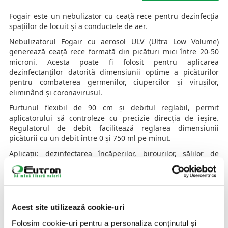
Fogair este un nebulizator cu ceață rece pentru dezinfecția
spațiilor de locuit și a conductele de aer.
Nebulizatorul Fogair cu aerosol ULV (Ultra Low Volume)
generează ceață rece formată din picături mici între 20-50
microni. Acesta poate fi folosit pentru aplicarea
dezinfectanților datorită dimensiunii optime a picăturilor
pentru combaterea germenilor, ciupercilor și virușilor,
eliminând și coronavirusul.
Furtunul flexibil de 90 cm și debitul reglabil, permit
aplicatorului să controleze cu precizie direcția de ieșire.
Regulatorul de debit facilitează reglarea dimensiunii
picăturii cu un debit între 0 și 750 ml pe minut.
Aplicații: dezinfectarea încăperilor, birourilor, sălilor de
operație, apartamentelor, spațiilor, vehiculelor și a
tubulaturilor sistemelor de aer condiționat
Acest site utilizează cookie-uri
Folosim cookie-uri pentru a personaliza conținutul și