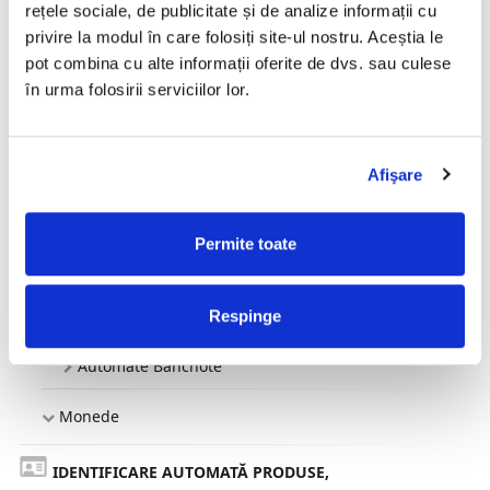
rețele sociale, de publicitate și de analize informații cu
privire la modul în care folosiți site-ul nostru. Aceștia le
AI NEVOIE DE O SOLUTIE SPECIFICA INDUSTRIEI TALE?
pot combina cu alte informații oferite de dvs. sau culese
în urma folosirii serviciilor lor.
CONTACTEAZA-NE
PROCESE NUMERAR
Afişare
Bancnote
Mașini Numărat și Procesat Bancnote
Permite toate
Dispozitive Verificare Autenticitate Bancnote
Respinge
Mașini Legat și Împachetat Bancnote
Automate Bancnote
Monede
IDENTIFICARE AUTOMATĂ PRODUSE,