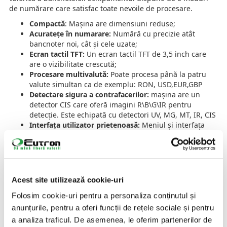
de numărare care satisfac toate nevoile de procesare.
Compactă
: Mașina are dimensiuni reduse;
Acuratețe în numarare:
Numără cu precizie atât
bancnoter noi, cât și cele uzate;
Ecran tactil TFT:
Un ecran tactil TFT de 3,5 inch care
are o vizibilitate crescută;
Procesare multivalută:
Poate procesa până la patru
valute simultan ca de exemplu: RON, USD,EUR,GBP
Detectare sigura a contrafacerilor:
mașina are un
detector CIS care oferă imagini R\B\G\IR pentru
detecție. Este echipată cu detectori UV, MG, MT, IR, CIS
Interfața utilizator prietenoasă:
Meniul și interfața
foarte ușor de înțeles fac operarea mai simplă iar
interfața personalizată oferă mai multe opțiuni în
funcție de preferințe.
Actualizare software:
Software-ul poate fi actualizat
online, prin intermediul unui stick USB sau prin
Acest site utilizează cookie-uri
interfața PC;
Îndepărtarea blocajelor și curățarea senzorilor:
se
Folosim cookie-uri pentru a personaliza conținutul și
face foarte ușor prin intermediul ușilor de acces la
anunțurile, pentru a oferi funcții de rețele sociale și pentru
mecanismele de transport din spatele mașinii;
a analiza traficul. De asemenea, le oferim partenerilor de