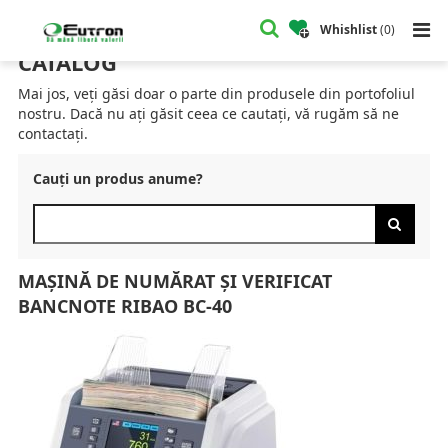
Home
Catalog
Mașini de Numărat și Verificat Bancnote
Mașină de Numărat și Verificat Bancnote RIBAO BC-40
Whishlist
(
0
)
CATALOG
Mai jos, veți găsi doar o parte din produsele din portofoliul
nostru. Dacă nu ați găsit ceea ce cautați, vă rugăm să ne
contactați.
Cauți un produs anume?
MAȘINĂ DE NUMĂRAT ȘI VERIFICAT
BANCNOTE RIBAO BC-40