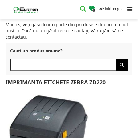
Home
Catalog
Imprimante Desktop Etichete
Imprimanta Etichete Zebra ZD220
Whishlist
(
0
)
CATALOG
Mai jos, veți găsi doar o parte din produsele din portofoliul
nostru. Dacă nu ați găsit ceea ce cautați, vă rugăm să ne
contactați.
Cauți un produs anume?
IMPRIMANTA ETICHETE ZEBRA ZD220