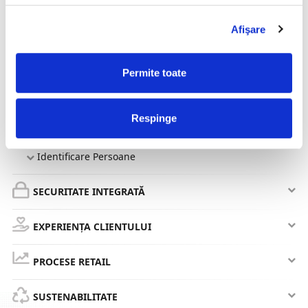
Verificatoare de Preț
Afişare
Terminale Portabile
Imprimante Etichete
Permite toate
Terminale Wearable SmartGlove TIM
Respinge
Scanare Acte Identitate & Documente
Identificare Persoane
SECURITATE INTEGRATĂ
EXPERIENȚA CLIENTULUI
PROCESE RETAIL
SUSTENABILITATE