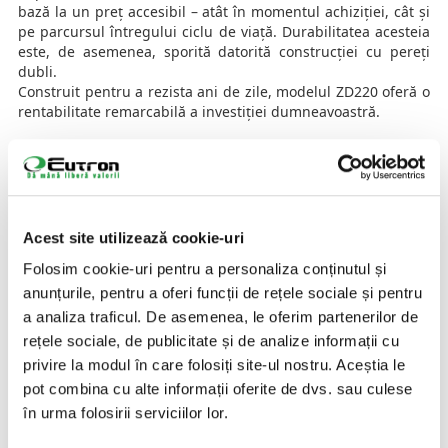
bază la un preț accesibil – atât în momentul achiziției, cât și
pe parcursul întregului ciclu de viață. Durabilitatea acesteia
este, de asemenea, sporită datorită construcției cu pereți
dubli.
Construit pentru a rezista ani de zile, modelul ZD220 oferă o
rentabilitate remarcabilă a investiției dumneavoastră.
AI NEVOIE DE O SOLUTIE SPECIFICA INDUSTRIEI TALE?
CONTACTEAZA-NE
Acest site utilizează cookie-uri
Folosim cookie-uri pentru a personaliza conținutul și
PROCESE NUMERAR
anunțurile, pentru a oferi funcții de rețele sociale și pentru
a analiza traficul. De asemenea, le oferim partenerilor de
IDENTIFICARE AUTOMATĂ PRODUSE,
rețele sociale, de publicitate și de analize informații cu
DOCUMENTE IDENTIFICARE & PERSOANE
privire la modul în care folosiți site-ul nostru. Aceștia le
pot combina cu alte informații oferite de dvs. sau culese
Identificare Produse
în urma folosirii serviciilor lor.
Cititoare Coduri de Bare