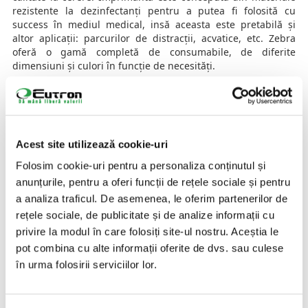
rezistente la dezinfectanți pentru a putea fi folosită cu
success în mediul medical, insă aceasta este pretabilă și
altor aplicații: parcurilor de distracții, acvatice, etc. Zebra
oferă o gamă completă de consumabile, de diferite
dimensiuni și culori în funcție de necesități.
AI NEVOIE DE O SOLUTIE SPECIFICA INDUSTRIEI TALE?
CONTACTEAZA-NE
Acest site utilizează cookie-uri
PROCESE NUMERAR
Folosim cookie-uri pentru a personaliza conținutul și
anunțurile, pentru a oferi funcții de rețele sociale și pentru
IDENTIFICARE AUTOMATĂ PRODUSE,
a analiza traficul. De asemenea, le oferim partenerilor de
DOCUMENTE IDENTIFICARE & PERSOANE
rețele sociale, de publicitate și de analize informații cu
privire la modul în care folosiți site-ul nostru. Aceștia le
Identificare Produse
pot combina cu alte informații oferite de dvs. sau culese
în urma folosirii serviciilor lor.
Scanare Acte Identitate & Documente
Identificare Persoane