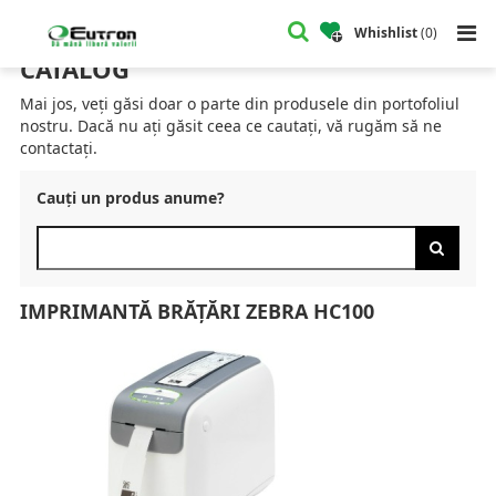
Home
Catalog
Imprimante Brățări Identificare
Imprimantă Brățări ZEBRA HC100
Whishlist
(
0
)
CATALOG
Mai jos, veți găsi doar o parte din produsele din portofoliul
nostru. Dacă nu ați găsit ceea ce cautați, vă rugăm să ne
contactați.
Cauți un produs anume?
IMPRIMANTĂ BRĂȚĂRI ZEBRA HC100