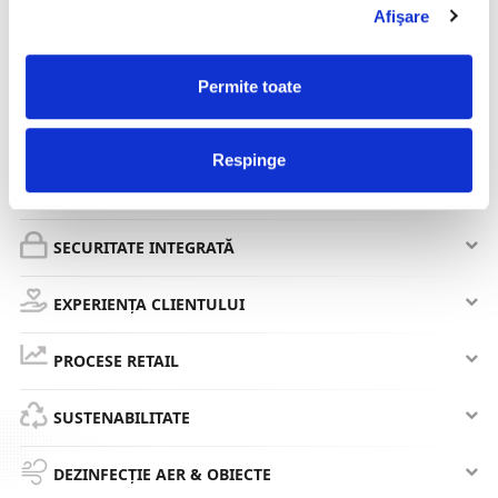
Afişare
Imprimante Carduri
Imprimante Brățări Identificare
Permite toate
Scanner Amprentă Digitală
Tablete/Pad-uri Captare Digitală Semnătură
Respinge
și Amprentă
SECURITATE INTEGRATĂ
EXPERIENȚA CLIENTULUI
PROCESE RETAIL
SUSTENABILITATE
DEZINFECȚIE AER & OBIECTE