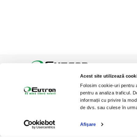
Acest site utilizează cook
Tel:
Email:
office@eutron.ro
Folosim cookie-uri pentru a 
Suntem prezenti pe
pentru a analiza traficul. 
informații cu privire la mod
de dvs. sau culese în urma f
Afişare