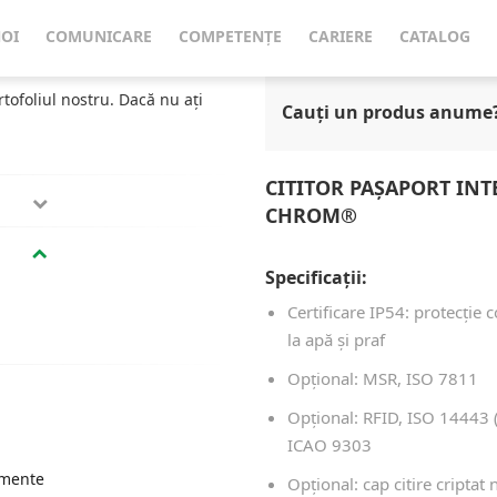
Cititor Pașaport Integrat în Tastatură DESKO Neptun chrom®
NOI
COMUNICARE
COMPETENȚE
CARIERE
CATALOG
rtofoliul nostru. Dacă nu ați
Cauți un produs anume
CITITOR PAȘAPORT IN
CHROM®
Specificații:
Certificare IP54: protecție 
la apă și praf
Opțional: MSR, ISO 7811
Opțional: RFID, ISO 14443 
ICAO 9303
umente
Opțional: cap citire criptat