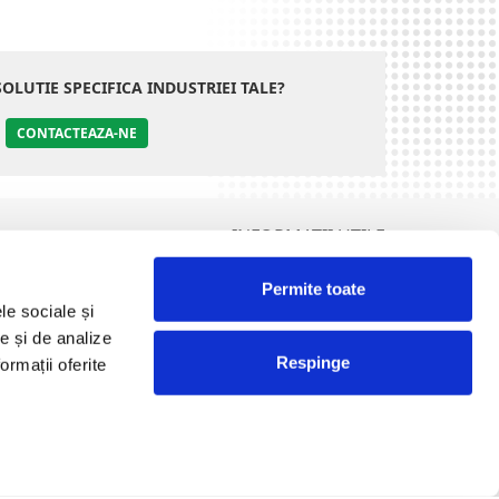
SOLUTIE SPECIFICA INDUSTRIEI TALE?
CONTACTEAZA-NE
INFORMATII UTILE
Termeni și condiții
Permite toate
Politica de Cookies
le sociale și
olitica de Prelucrare a Datelor cu Caracter Personal (GDPR)
te și de analize
DCP Tombola
Respinge
ormații oferite
ANPC
Design & Development