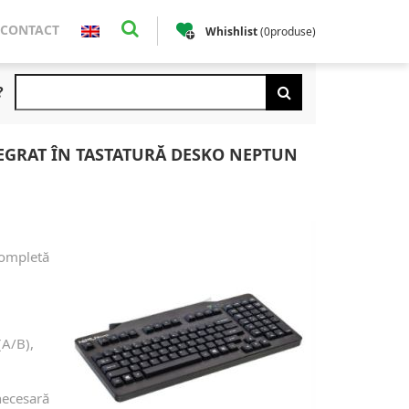
CONTACT
Whishlist
(
0
produse
)
?
TEGRAT ÎN TASTATURĂ DESKO NEPTUN
completă
(A/B),
 necesară