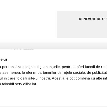
AI NEVOIE DE O 
NEWSLETTER
ie-uri
personaliza conținutul și anunțurile, pentru a oferi funcții de rețe
P
De asemenea, le oferim partenerilor de rețele sociale, de publicita
Prin furnizarea adresei de email vă exprimați acordul pentru a
primi comunicări comerciale. Detalii aici:
Politica de Prelucrare a
ul în care folosiți site-ul nostru. Aceștia le pot combina cu alte inf
Datelor cu Caracter Personal (GDPR)
olosirii serviciilor lor.