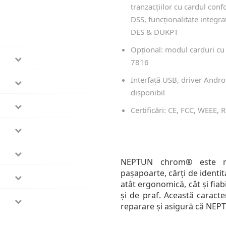
tranzacțiilor cu cardul con
DSS, funcționalitate integra
DES & DUKPT
Opțional: modul carduri cu 
7816
Interfață USB, driver Andro
disponibil
Certificări: CE, FCC, WEEE, 
NEPTUN chrom® este nou
pașapoarte, cărți de identit
atât ergonomică, cât și fiabi
și de praf. Această caracte
reparare și asigură că NEPT