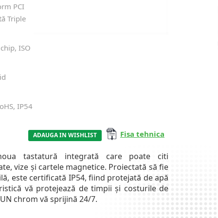
form PCI
tă Triple
chip, ISO
id
RoHS, IP54
Fisa tehnica
ADAUGA IN WISHLIST
a tastatură integrată care poate citi
ate, vize și cartele magnetice. Proiectată să fie
lă, este certificată IP54, fiind protejată de apă
ristică vă protejează de timpii și costurile de
UN chrom vă sprijină 24/7.