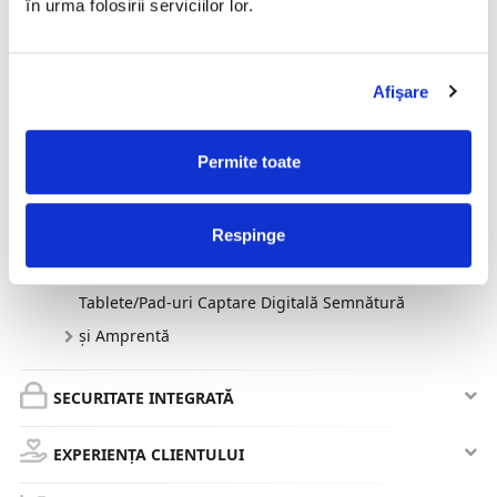
în urma folosirii serviciilor lor.
Identificare Produse
Scanare Acte Identitate & Documente
Afişare
Identificare Persoane
Permite toate
Imprimante Carduri
Imprimante Brățări Identificare
Respinge
Scanner Amprentă Digitală
Tablete/Pad-uri Captare Digitală Semnătură
și Amprentă
SECURITATE INTEGRATĂ
EXPERIENȚA CLIENTULUI