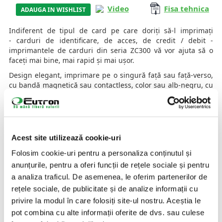
Video
Fisa tehnica
ADAUGA IN WISHLIST
Indiferent de tipul de card pe care doriți să-l imprimați
- carduri de identificare, de acces, de credit / debit -
imprimantele de carduri din seria ZC300 vă vor ajuta să o
faceți mai bine, mai rapid și mai ușor.
Design elegant, imprimare pe o singură față sau față-verso,
cu bandă magnetică sau contactless, color sau alb-negru, cu
imprimantele de carduri ZC300 și ZC350 veți obține cele mai
rapide viteze de imprimare și opțiuni avansate care vă
permit să creați orice design de card doriți.
AI NEVOIE DE O SOLUTIE SPECIFICA INDUSTRIEI TALE?
Acest site utilizează cookie-uri
Folosim cookie-uri pentru a personaliza conținutul și
CONTACTEAZA-NE
anunțurile, pentru a oferi funcții de rețele sociale și pentru
a analiza traficul. De asemenea, le oferim partenerilor de
PROCESE NUMERAR
rețele sociale, de publicitate și de analize informații cu
privire la modul în care folosiți site-ul nostru. Aceștia le
IDENTIFICARE AUTOMATĂ PRODUSE,
pot combina cu alte informații oferite de dvs. sau culese
DOCUMENTE IDENTIFICARE & PERSOANE