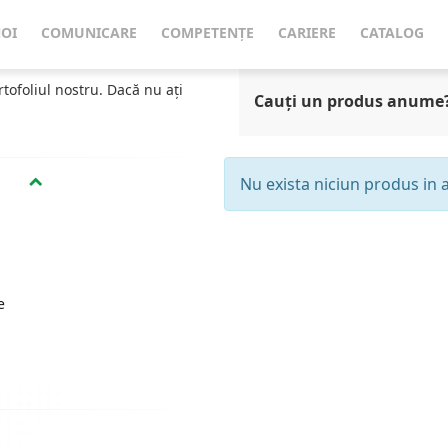
NOI
COMUNICARE
COMPETENȚE
CARIERE
CATALOG
rtofoliul nostru. Dacă nu ați
Cauți un produs anume
Nu exista niciun produs in 
e