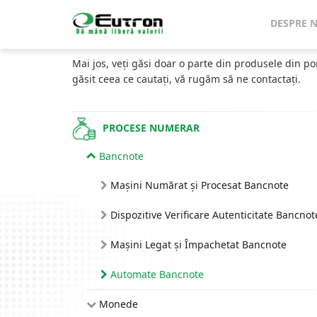
Home
Catalog
Automate Recirculare Bancnote
DESPRE 
CATALOG
Mai jos, veți găsi doar o parte din produsele din po
găsit ceea ce cautați, vă rugăm să ne contactați.
PROCESE NUMERAR
Bancnote
Mașini Numărat și Procesat Bancnote
Dispozitive Verificare Autenticitate Bancnot
Mașini Legat și Împachetat Bancnote
Automate Bancnote
Monede