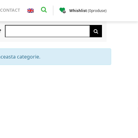
CONTACT
Whishlist
(
0
produse
)
?
aceasta categorie.