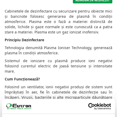
ADAUGA IN WISHLIST
Cabinetele de dezinfectare cu securizare pentru obiecte mici
și bancnote folosesc generarea de plasmă în condiții
atmosferice. Plasma este o fază a materiei distinctă de
solide, lichide și gaze normale și este cunoscută ca a patra
stare a materiei. Plasma este un gaz ionizat inofensiv.
Principiu Dezinfectare
Tehnologia denumită Plasma Ioniser Technology, generează
plasma în condiții atmosferice.
Sistemul de ionizare cu plasmă produce ioni negativi
folosind curentul electric de joasă tensiune și intensitate
mare.
Cum Funcționează?
Folosind un ventilator, ionii negativi produși de sistem sunt
împrăștiați în aer, fie în cabinetele de dezinfecție sau în
încăperi. Virușii, bacteriile și alte microparticule dăunătoare
conțin ioni pozıtıvi. Ionii negativi generați de sistemul de
ionizare cu plasmă anihilează bacteriile și
virușii prin perforarea membranelor celulare. Aceasta