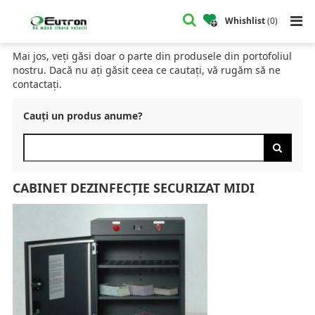
Home
Catalog
Dezinfecție Numerar
Cabinet Dezinfecție Securizat Midi
Whishlist
(
0
)
CATALOG
Mai jos, veți găsi doar o parte din produsele din portofoliul
nostru. Dacă nu ați găsit ceea ce cautați, vă rugăm să ne
contactați.
Cauți un produs anume?
CABINET DEZINFECȚIE SECURIZAT MIDI