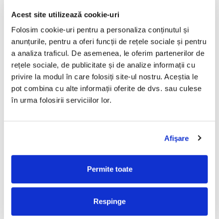
tehnologie este folosită inclusiv în industria de sănătate
(spitale, clinici, laboratoare, etc) de ani de zile.
Acest site utilizează cookie-uri
Consum, Zgomot, Siguranță
Folosim cookie-uri pentru a personaliza conținutul și
Toate produsele din gama au un consum electric redus,
anunțurile, pentru a oferi funcții de rețele sociale și pentru
între 18 - 40 W. Nivelul de zgomot este sub 30 Db.
a analiza traficul. De asemenea, le oferim partenerilor de
rețele sociale, de publicitate și de analize informații cu
Generatoarele de plasmă sunt echipamente electronice
sigure, neafectând funcționarea altor dispozitive electronice.
privire la modul în care folosiți site-ul nostru. Aceștia le
pot combina cu alte informații oferite de dvs. sau culese
Gamă de Echipamente și Aplicații
în urma folosirii serviciilor lor.
Gama de echipamente de dezinfectare electrostatică cu
tehnologie de ionizare cu plasmă include cabinete de
dezinfecție cu securizare, precum și cabinete pentru
dezinfecția mașinilor de numărat bancnote. Ambele produse
Afişare
pot fi folosite pentru aproape orice fel de obiecte mici.
AI NEVOIE DE O SOLUTIE SPECIFICA INDUSTRIEI TALE?
Permite toate
CONTACTEAZA-NE
Respinge
PROCESE NUMERAR